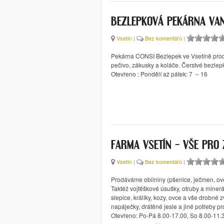
BEZLEPKOVÁ PEKÁRNA VA
Vsetín
|
Bez komentářů
|
Pekárna CONSI Bezlepek ve Vsetíně pro
pečivo, zákusky a koláče. Čerstvé bezlep
Otevřeno : Pondělí až pátek: 7 – 16
FARMA VSETÍN – VŠE PRO
Vsetín
|
Bez komentářů
|
Prodáváme obilniny (pšenice, ječmen, ove
Taktéž vojtěškové úsušky, otruby a minerá
slepice, králíky, kozy, ovce a vše drobné z
napáječky, drátěné jesle a jiné potřeby p
Otevřeno: Po-Pá 8.00-17.00, So 8.00-11.