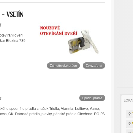
 – VSETÍN
tevírání dveří
akar Březina 739
Zámečnické práce
Železářství
Spodní prádlo
LOKA
o spodního prádla značek Triolla, Viannia, Leilieve, Vamp,
B
Guess, CK. Dámské prádlo, plavky, pánské prádlo Otevřeno: PO-PÁ
B