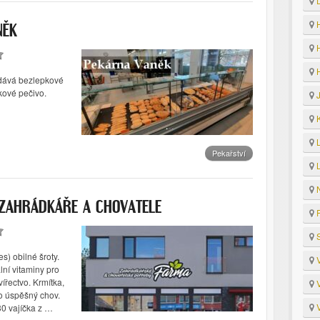
D
H
NĚK
H
H
dává bezlepkové
kové pečivo.
J
K
L
Pekařství
L
N
 ZAHRÁDKÁŘE A CHOVATELE
R
S
s) obilné šroty.
V
lní vitaminy pro
vířectvo. Krmítka,
V
ro úspěšný chov.
V
30 vajíčka z …