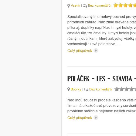
Vsetín
|
Bez komentářů
|
Specializovaný internetový obchod pro v
přírodních zahrad. Nabízíme dřevěné ptačí
pítka aj. doplňky například hmyzí hotely, 
čmeláčí úly, tzv. čmelíny. Hmyzí hotely js
různými dutinkami, které zabydlují včelky
vychovávají tu své potomstvo. …
Celý příspěvek
POLÁČEK – LES – STAVBA
Bobrky
|
Bez komentářů
|
Nedílnou součástí prodeje každého většího 
firma má u každé své provozovny servisní s
problémy našich a nejenom našich zákaz
Celý příspěvek