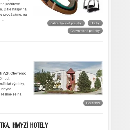
né,kočárové-
ka. Dále hašpy na
le prodáváme: na
 – …
Zahrádkářské potřeby
Hobby
Chovatelské potřeby
ti VZP. Otevřeno:
0 hod.
krářské výrobky,
kuchyně
.)Těšíme se na
Pekařství
ÍTKA, HMYZÍ HOTELY