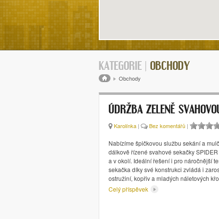
KATEGORIE |
OBCHODY
Drobečková navigace
Obchody
ÚDRŽBA ZELENĚ SVAHOVOU
Karolínka
|
Bez komentářů
|
Nabízíme špičkovou službu sekání a mul
dálkově řízené svahové sekačky SPIDER
a v okolí. Ideální řešení i pro náročnější 
sekačka díky své konstrukci zvládá i zaro
ostružiní, kopřiv a mladých náletových kř
Celý příspěvek