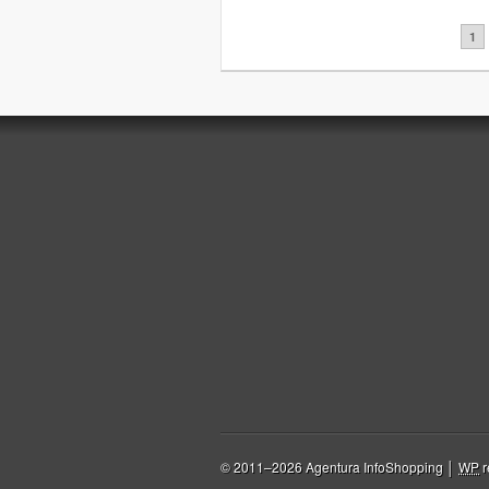
Stránkování
1
© 2011–2026 Agentura InfoShopping │
WP
r