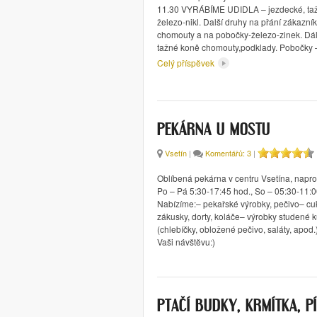
11.30 VYRÁBÍME UDIDLA – jezdecké, taž
železo-nikl. Další druhy na přání zákazní
chomouty a na pobočky-železo-zinek. Dá
tažné koně chomouty,podklady. Pobočky
Celý příspěvek
PEKÁRNA U MOSTU
Vsetín
|
Komentářů: 3
|
Oblíbená pekárna v centru Vsetína, napro
Po – Pá 5:30-17:45 hod., So – 05:30-11:0
Nabízíme:– pekařské výrobky, pečivo– cu
zákusky, dorty, koláče– výrobky studené 
(chlebíčky, obložené pečivo, saláty, apod
Vaši návštěvu:)
PTAČÍ BUDKY, KRMÍTKA, P