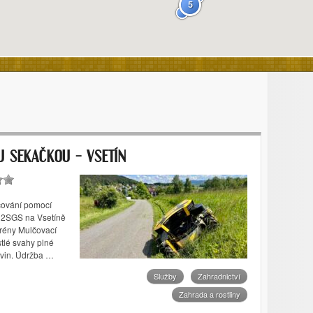
5
 SEKAČKOU – VSETÍN
čování pomocí
 2SGS na Vsetíně
terény Mulčovací
stlé svahy plné
ovin. Údržba …
Služby
Zahradnictví
Zahrada a rostliny