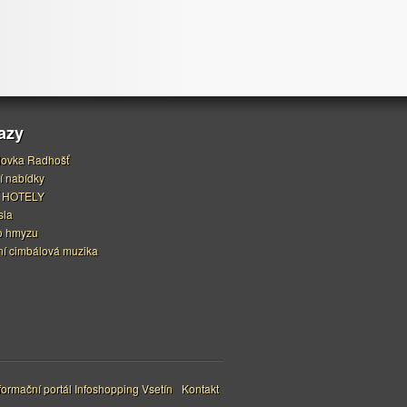
azy
ovka Radhošť
í nabídky
 HOTELY
sla
o hmyzu
í cimbálová muzika
ormační portál Infoshopping Vsetín
Kontakt