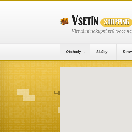
Vsetín
shopping
Virtuální nákupní průvodce na
Hlavní navigační menu
Přejít k obsahu webu
Obchody
Služby
Strav
Mapa obsahu