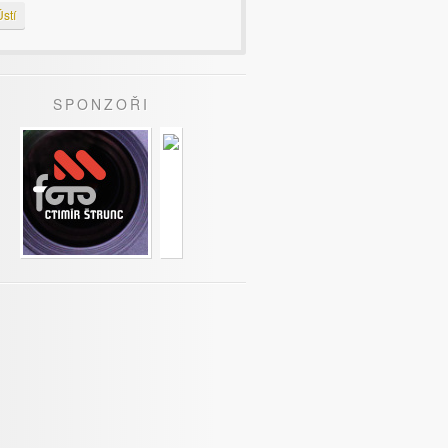
stí
SPONZOŘI