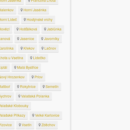
olní Jasenka
Francova Lhota
alenkov
Horní Jasénka
orní Lideč
Hostýnské vrchy
ovězí
Hošťálková
Jablůnka
anová
Jasenice
Javorníky
arolínka
Křekov
Lačnov
hota u Vsetína
Lidečko
iptál
Malá Bystřice
ový Hrozenkov
Prlov
atiboř
Rokytnice
Semetín
ychrov
Valašská Polanka
alašské Klobouky
alašské Příkazy
Velké Karlovice
izovice
Vsetín
Zděchov