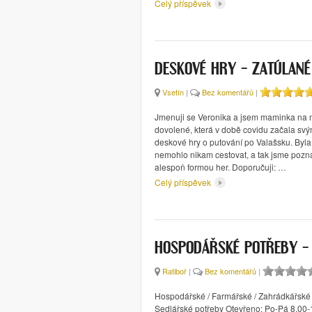
Celý příspěvek
DESKOVÉ HRY – ZATÚLANÉ
Vsetín
|
Bez komentářů
|
Jmenuji se Veronika a jsem maminka na 
dovolené, která v době covidu začala sv
deskové hry o putování po Valašsku. Byla
nemohlo nikam cestovat, a tak jsme pozn
alespoň formou her. Doporučuji: …
Celý příspěvek
HOSPODÁŘSKÉ POTŘEBY –
Ratiboř
|
Bez komentářů
|
Hospodářské / Farmářské / Zahrádkářské 
Sedlářské potřeby Otevřeno: Po-Pá 8.00-