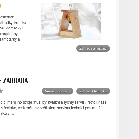
yznavače
 budky, krmítka,
včelí domečky i
ou naplněny
 samotářky a
Zahrada a rostliny
 – ZAHRADA
Servis - opravny
Zahradní technika
či menšího stroje musí být kvalitní a rychlý servis. Proto i naše
tředisko, ve kterém se vyškolení servisní technici postarají o
níků s …