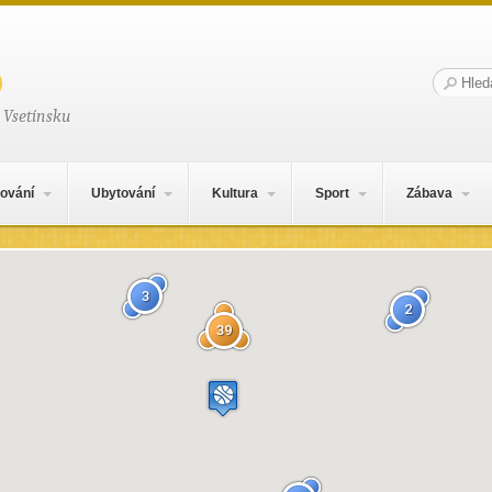
Hledat:
 Vsetínsku
ování
Ubytování
Kultura
Sport
Zábava
3
2
39