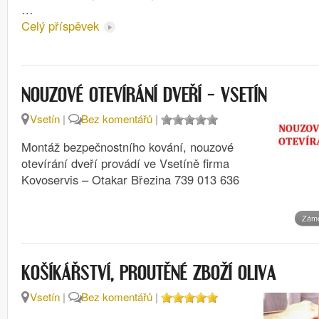
…
Celý příspěvek
NOUZOVÉ OTEVÍRÁNÍ DVEŘÍ – VSETÍN
Vsetín
|
Bez komentářů
|
Montáž bezpečnostního kování, nouzové
otevírání dveří provádí ve Vsetíně firma
Kovoservis – Otakar Březina 739 013 636
Záme
KOŠÍKÁŘSTVÍ, PROUTĚNÉ ZBOŽÍ OLIVA
Vsetín
|
Bez komentářů
|