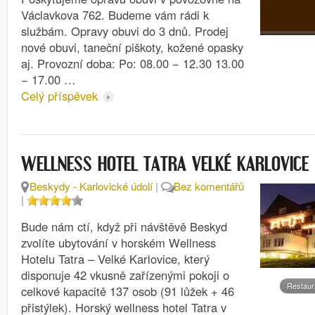
Václavkova 762. Budeme vám rádi k
službám. Opravy obuvi do 3 dnů. Prodej
nové obuvi, taneční piškoty, kožené opasky
aj. Provozní doba: Po: 08.00 − 12.30 13.00
− 17.00 …
Celý příspěvek
WELLNESS HOTEL TATRA VELKÉ KARLOVICE
Beskydy - Karlovické údolí
|
Bez komentářů
|
Bude nám ctí, když při návštěvě Beskyd
zvolíte ubytování v horském Wellness
Hotelu Tatra – Velké Karlovice, který
disponuje 42 vkusně zařízenými pokoji o
Restaur
celkové kapacitě 137 osob (91 lůžek + 46
přistýlek). Horský wellness hotel Tatra v