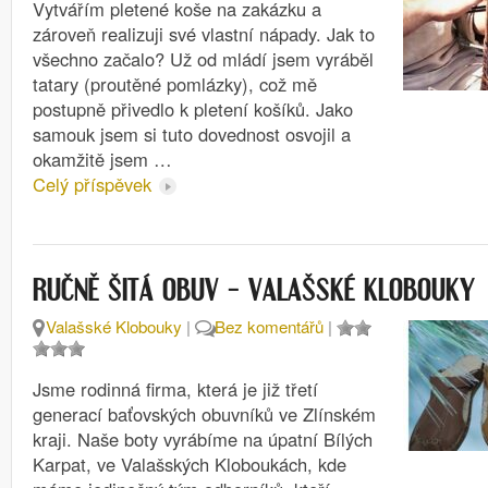
Vytvářím pletené koše na zakázku a
zároveň realizuji své vlastní nápady. Jak to
všechno začalo? Už od mládí jsem vyráběl
tatary (proutěné pomlázky), což mě
postupně přivedlo k pletení košíků. Jako
samouk jsem si tuto dovednost osvojil a
okamžitě jsem …
Celý příspěvek
RUČNĚ ŠITÁ OBUV – VALAŠSKÉ KLOBOUKY
Valašské Klobouky
|
Bez komentářů
|
Jsme rodinná firma, která je již třetí
generací baťovských obuvníků ve Zlínském
kraji. Naše boty vyrábíme na úpatní Bílých
Karpat, ve Valašských Kloboukách, kde