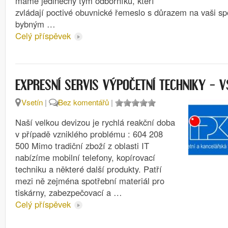
máme jedinečný tým odborníků, kteří
zvládají poctivé obuvnické řemeslo s důrazem na vaši s
bybným …
Celý příspěvek
EXPRESNÍ SERVIS VÝPOČETNÍ TECHNIKY – V
Vsetín
|
Bez komentářů
|
Naší velkou devizou je rychlá reakční doba
v případě vzniklého problému : 604 208
500 Mimo tradiční zboží z oblasti IT
nabízíme mobilní telefony, kopírovací
techniku a některé další produkty. Patří
mezi ně zejména spotřební materiál pro
tiskárny, zabezpečovací a …
Celý příspěvek