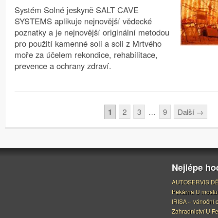
Systém Solné jeskyně SALT CAVE
SYSTEMS aplikuje nejnovější vědecké
poznatky a je nejnovější originální metodou
pro použití kamenné soli a soli z Mrtvého
moře za účelem rekondice, rehabilitace,
prevence a ochrany zdraví.
Stránkování
1
2
3
…
9
Další
→
Nejlépe h
AUTOSERVIS DĚ
Pekárna U mostu
IRISA – vánoční 
Zahradnictví U F