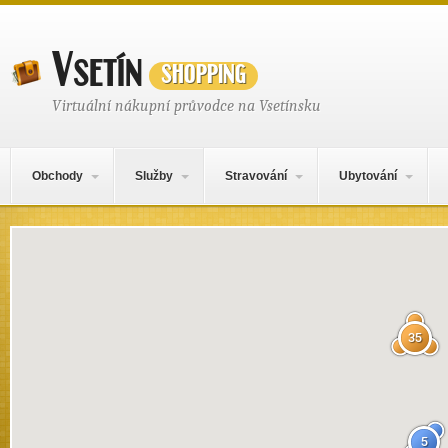
Vsetín
shopping
Virtuální nákupní průvodce na Vsetínsku
Hlavní navigační menu
Přejít k obsahu webu
Obchody
Služby
Stravování
Ubytování
Mapa obsahu
35
5