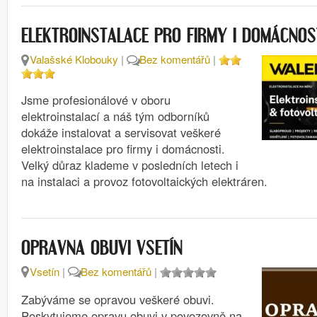
ELEKTROINSTALACE PRO FIRMY I DOMÁCNO
Valašské Klobouky
|
Bez komentářů
|
Jsme profesionálové v oboru
elektroinstalací a náš tým odborníků
dokáže instalovat a servisovat veškeré
elektroinstalace pro firmy i domácnosti.
Velký důraz klademe v posledních letech i
na instalaci a provoz fotovoltaických elektráren.
OPRAVNA OBUVI VSETÍN
Vsetín
|
Bez komentářů
|
Zabýváme se opravou veškeré obuvi.
Poskytujeme opravu obuvi v povozovně na