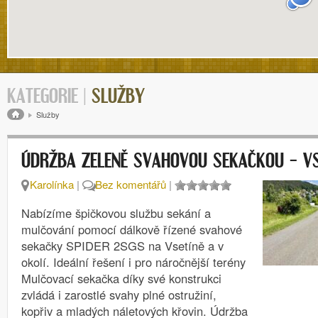
KATEGORIE |
SLUŽBY
Drobečková navigace
Služby
ÚDRŽBA ZELENĚ SVAHOVOU SEKAČKOU – VS
Karolínka
|
Bez komentářů
|
Nabízíme špičkovou službu sekání a
mulčování pomocí dálkově řízené svahové
sekačky SPIDER 2SGS na Vsetíně a v
okolí. Ideální řešení i pro náročnější terény
Mulčovací sekačka díky své konstrukci
zvládá i zarostlé svahy plné ostružiní,
kopřiv a mladých náletových křovin. Údržba