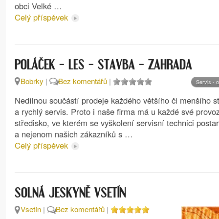
obci Velké …
Celý příspěvek
POLÁČEK – LES – STAVBA – ZAHRADA
Bobrky
|
Bez komentářů
|
Servis - 
Nedílnou součástí prodeje každého většího či menšího str
a rychlý servis. Proto i naše firma má u každé své provo
středisko, ve kterém se vyškolení servisní technici posta
a nejenom našich zákazníků s …
Celý příspěvek
SOLNÁ JESKYNĚ VSETÍN
Vsetín
|
Bez komentářů
|