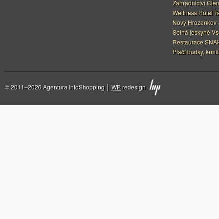
Zahradnictví Cle
Wellness Hotel Ta
Nový Hrozenkov –
Solná jeskyně Vs
Restaurace SNAH
Ptačí budky, krmít
© 2011–2026 Agentura InfoShopping │
WP
redesign