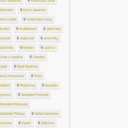
olní Jasenka
Francova Lhota
alenkov
Horní Jasénka
orní Lideč
Hostýnské vrchy
ovězí
Hošťálková
Jablůnka
anová
Jasenice
Javorníky
arolínka
Křekov
Lačnov
hota u Vsetína
Lidečko
iptál
Malá Bystřice
ový Hrozenkov
Prlov
atiboř
Rokytnice
Semetín
ychrov
Valašská Polanka
alašské Klobouky
alašské Příkazy
Velké Karlovice
izovice
Vsetín
Zděchov