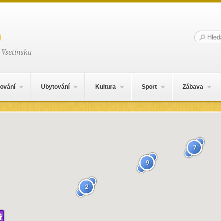
Hledat:
 Vsetínsku
ování
Ubytování
Kultura
Sport
Zábava
7
9
2