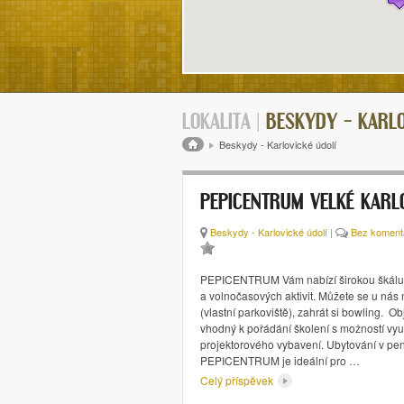
LOKALITA |
BESKYDY – KARLO
Drobečková navigace
Beskydy - Karlovické údolí
PEPICENTRUM VELKÉ KARL
Beskydy - Karlovické údolí
|
Bez koment
PEPICENTRUM Vám nabízí širokou škálu 
a volnočasových aktivit. Můžete se u nás
(vlastní parkoviště), zahrát si bowling. Ob
vhodný k pořádání školení s možností využ
projektorového vybavení. Ubytování v pe
PEPICENTRUM je ideální pro …
Celý příspěvek