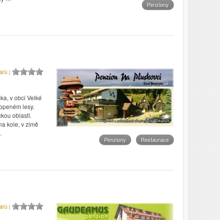
Penziony
ářů
|
ka, v obci Velké
lopeném lesy.
kou oblastí.
 na kole, v zimě
…
Penziony
Restaurace
ářů
|