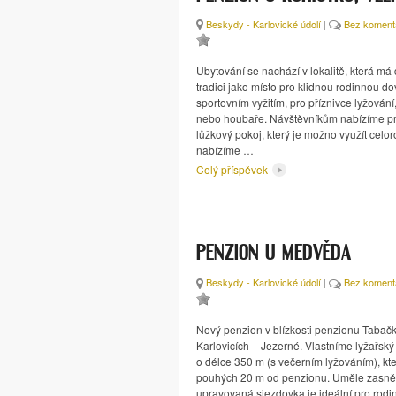
Beskydy - Karlovické údolí
|
Bez koment
Ubytování se nachází v lokalitě, která má
tradici jako místo pro klidnou rodinnou d
sportovním vyžitím, pro příznivce lyžování,
nebo houbaře. Návštěvníkům nabízíme pr
lůžkový pokoj, který je možno využít celo
nabízíme …
Celý příspěvek
PENZION U MEDVĚDA
Beskydy - Karlovické údolí
|
Bez koment
Nový penzion v blízkosti penzionu Tabač
Karlovicích – Jezerné. Vlastníme lyžařský
o délce 350 m (s večerním lyžováním), kte
pouhých 20 m od penzionu. Uměle zasn
upravovaná sjezdovka je ideální pro rod