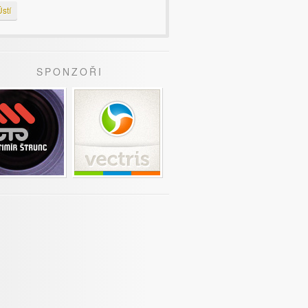
stí
SPONZOŘI