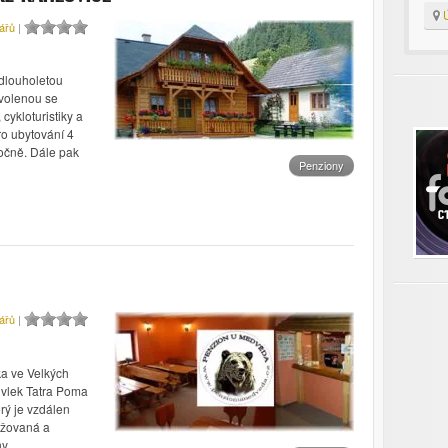
Ú
ářů
|
 dlouholetou
ovolenou se
 cykloturistiky a
o ubytování 4
ročně. Dále pak
Penziony
ářů
|
ka ve Velkých
 vlek Tatra Poma
rý je vzdálen
ěžovaná a
iny …