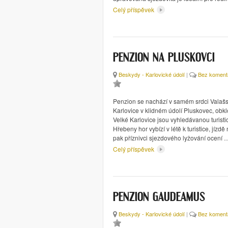
Celý příspěvek
PENZION NA PLUSKOVCI
Beskydy - Karlovické údolí
|
Bez koment
Penzion se nachází v samém srdci Valašs
Karlovice v klidném údolí Pluskovec, obk
Velké Karlovice jsou vyhledávanou turistic
Hřebeny hor vybízí v létě k turistice, jízdě
pak příznivci sjezdového lyžování ocení 
Celý příspěvek
PENZION GAUDEAMUS
Beskydy - Karlovické údolí
|
Bez koment