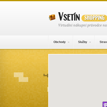
Vsetín
shopping
Virtuální nákupní průvodce na
Hlavní navigační menu
Přejít k obsahu webu
Obchody
Služby
Strav
Mapa obsahu