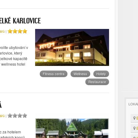
ELKÉ KARLOVICE
ářů
|
olíte ubytování v
rlovice, který
celkové kapacitě
ý wellness hotel
Fitness centra
Wellness
Hotely
Restaurace
LOKA
Á
ářů
|
B
B
ic za hotelem
alašských kopců