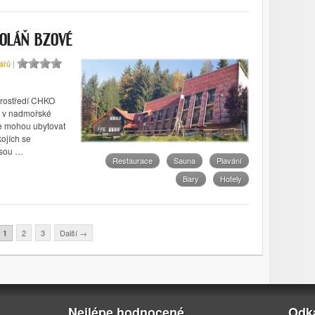
SOLÁŇ BZOVÉ
ářů
|
prostředí CHKO
, v nadmořské
se mohou ubytovat
ojích se
jsou …
Restaurace
Sauna
Plavání
Bary
Hotely
2
3
Další
→
1
Nejlépe hodnocené
Odk