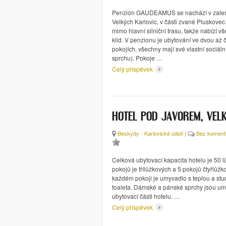
Penzion GAUDEAMUS se nachází v zales
Velkých Karlovic, v části zvané Pluskovec
mimo hlavní silniční trasu, takže nabízí 
klid. V penzionu je ubytování ve dvou až 
pokojích, všechny mají své vlastní sociáln
sprchu). Pokoje …
Celý příspěvek
HOTEL POD JAVOREM, VELK
Beskydy - Karlovické údolí
|
Bez koment
Celková ubytovací kapacita hotelu je 50 l
pokojů je třílůžkových a 5 pokojů čtyřlůž
každém pokoji je umyvadlo s teplou a st
toaleta. Dámské a pánské sprchy jsou umí
ubytovací části hotelu. …
Celý příspěvek