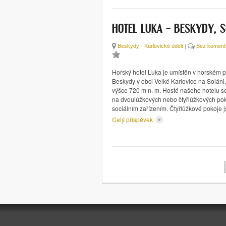
HOTEL LUKA – BESKYDY, 
Beskydy - Karlovické údolí
|
Bez koment
Horský hotel Luka je umístěn v horském 
Beskydy v obci Velké Karlovice na Soláni
výšce 720 m n. m. Hosté našeho hotelu 
na dvoulůžkových nebo čtyřlůžkových pok
sociálním zařízením. Čtyřlůžkové pokoje 
Celý příspěvek
Stránkování