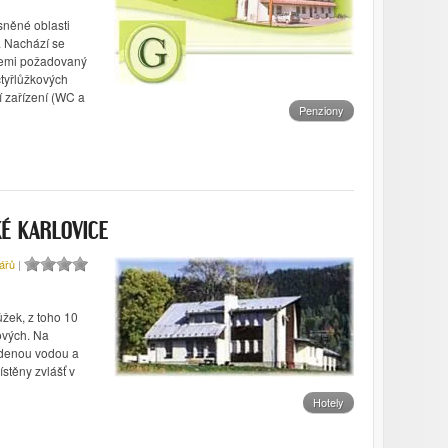
něné oblasti
. Nachází se
všemi požadovaný
čtyřlůžkových
í zařízení (WC a
Penziony
É KARLOVICE
ářů
|
ůžek, z toho 10
kových. Na
udenou vodou a
stěny zvlášť v
Hotely