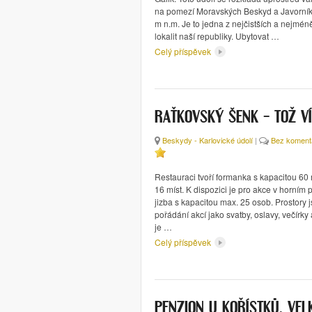
na pomezí Moravských Beskyd a Javorník
m n.m. Je to jedna z nejčistších a nejmé
lokalit naší republiky. Ubytovat …
Celý příspěvek
RAŤKOVSKÝ ŠENK – TOŽ VÍ
Beskydy - Karlovické údolí
|
Bez koment
Restauraci tvoří formanka s kapacitou 60
16 míst. K dispozici je pro akce v horním
jizba s kapacitou max. 25 osob. Prostory
pořádání akcí jako svatby, oslavy, večírky
je …
Celý příspěvek
PENZION U KOŘÍSTKŮ, VEL