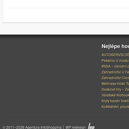
Nejlépe h
AUTOSERVIS DĚ
Pekárna U mostu
IRISA – vánoční 
Zahradnictví U F
Zahradnictví Cle
Wellness Hotel Ta
Deskové hry – Za
Valašské Klobouk
Krytý bazén Vset
Košíkářství, prou
© 2011–2026 Agentura InfoShopping │
WP
redesign