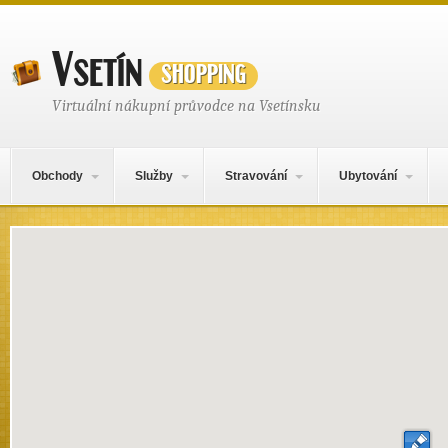
Vsetín
shopping
Virtuální nákupní průvodce na Vsetínsku
Hlavní navigační menu
Přejít k obsahu webu
Obchody
Služby
Stravování
Ubytování
Mapa obsahu