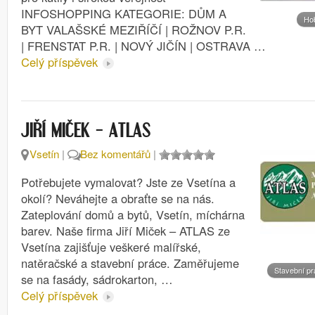
INFOSHOPPING KATEGORIE: DŮM A
Ho
BYT VALAŠSKÉ MEZIŘÍČÍ | ROŽNOV P.R.
| FRENSTAT P.R. | NOVÝ JIČÍN | OSTRAVA …
Celý příspěvek
JIŘÍ MIČEK – ATLAS
Vsetín
|
Bez komentářů
|
Potřebujete vymalovat? Jste ze Vsetína a
okolí? Neváhejte a obraťte se na nás.
Zateplování domů a bytů, Vsetín, míchárna
barev. Naše firma Jiří Miček – ATLAS ze
Vsetína zajišťuje veškeré malířské,
natěračské a stavební práce. Zaměřujeme
Stavební p
se na fasády, sádrokarton, …
Celý příspěvek