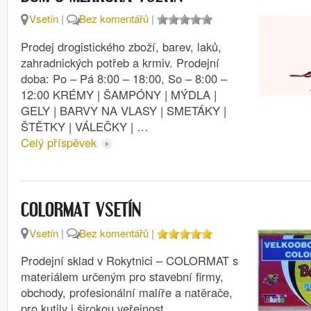
Vsetín
|
Bez komentářů
|
Prodej drogistického zboží, barev, laků,
zahradnických potřeb a krmiv. Prodejní
doba: Po – Pá 8:00 – 18:00, So – 8:00 –
12:00 KRÉMY | ŠAMPÓNY | MÝDLA |
GELY | BARVY NA VLASY | SMETÁKY |
ŠTĚTKY | VÁLEČKY | …
Celý příspěvek
COLORMAT VSETÍN
Vsetín
|
Bez komentářů
|
Prodejní sklad v Rokytnici – COLORMAT s
materiálem určeným pro stavební firmy,
obchody, profesionální malíře a natěrače,
pro kutily i širokou veřejnost