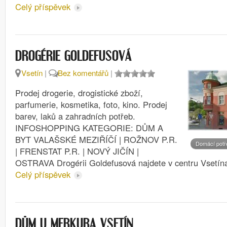
Celý příspěvek
DROGÉRIE GOLDEFUSOVÁ
Vsetín
|
Bez komentářů
|
Prodej drogerie, drogistické zboží,
parfumerie, kosmetika, foto, kino. Prodej
barev, laků a zahradních potřeb.
INFOSHOPPING KATEGORIE: DŮM A
BYT VALAŠSKÉ MEZIŘÍČÍ | ROŽNOV P.R.
Domácí potř
| FRENSTAT P.R. | NOVÝ JIČÍN |
OSTRAVA Drogérii Goldefusová najdete v centru Vsetí
Celý příspěvek
DŮM U MERKURA VSETÍN