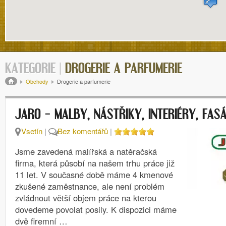
KATEGORIE |
DROGERIE A PARFUMERIE
Drobečková navigace
Obchody
Drogerie a parfumerie
JARO – MALBY, NÁSTŘIKY, INTERIÉRY, FAS
Vsetín
|
Bez komentářů
|
Jsme zavedená malířská a natěračská
firma, která působí na našem trhu práce již
11 let. V současné době máme 4 kmenové
zkušené zaměstnance, ale není problém
zvládnout větší objem práce na kterou
dovedeme povolat posily. K dispozici máme
dvě firemní …