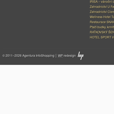
IRISA – vánoční 
Zahradnictví U F
Zahradnictví Cle
Wellness Hotel Ta
Restaurace SNAH
Ptačí budky, krmít
RAŤKOVSKÝ ŠEN
HOTEL SPORT V
© 2011–2026 Agentura InfoShopping │
WP
redesign