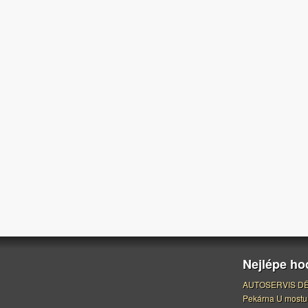
Nejlépe h
AUTOSERVIS DĚ
Pekárna U mostu