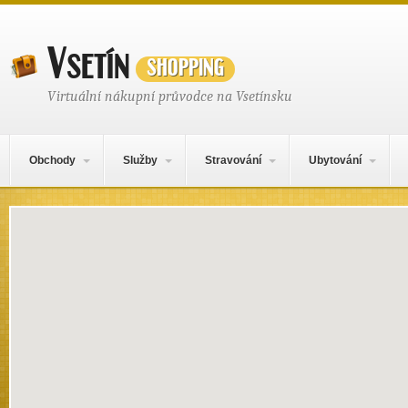
Vsetín
shopping
Virtuální nákupní průvodce na Vsetínsku
Hlavní navigační menu
Přejít k obsahu webu
Obchody
Služby
Stravování
Ubytování
Mapa obsahu