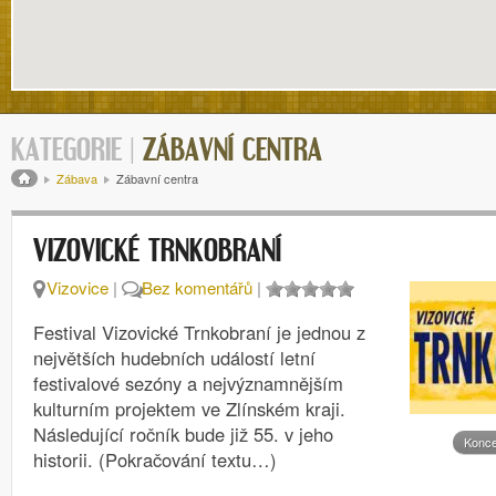
KATEGORIE |
ZÁBAVNÍ CENTRA
Drobečková navigace
Zábava
Zábavní centra
VIZOVICKÉ TRNKOBRANÍ
Vizovice
|
Bez komentářů
|
Festival Vizovické Trnkobraní je jednou z
největších hudebních událostí letní
festivalové sezóny a nejvýznamnějším
kulturním projektem ve Zlínském kraji.
Následující ročník bude již 55. v jeho
Konce
historii. (Pokračování textu…)