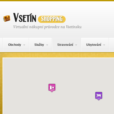
Vsetín
shopping
Virtuální nákupní průvodce na Vsetínsku
Hlavní navigační menu
Přejít k obsahu webu
Obchody
Služby
Stravování
Ubytování
Mapa obsahu