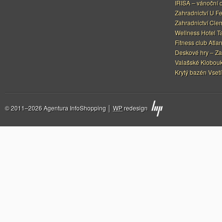
IRISA – vánoční 
Zahradnictví U F
Zahradnictví Cle
Wellness Hotel Ta
Fitness club Atlan
Deskové hry – Za
Valašské Klobouk
Krytý bazén Vset
© 2011–2026 Agentura InfoShopping │
WP
redesign