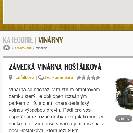
KATEGORIE |
VINÁRNY
Drobečková navigace
Stravování
Vinárny
ZÁMECKÁ VINÁRNA HOŠŤÁLKOVÁ
Hošťálková
|
Bez komentářů
|
Vinárna se nachází v místním empírovém
zámku který, je obklopen rozsáhlým
parkem z 19. století, charakteristický
volnou výsadbou dřevin. Rádi pro vás
uspořádáme ruzné druhy akcí jak firemní či
Vinárny
soukromé. Zámecká vinárna je situována v
obci Hošťálková, která leží 9 km …