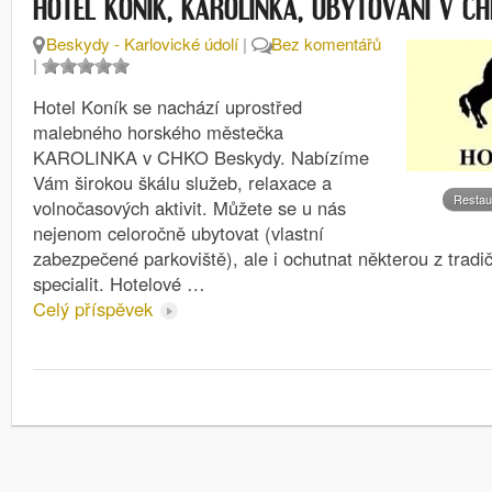
HOTEL KONÍK, KAROLÍNKA, UBYTOVÁNÍ V C
Beskydy - Karlovické údolí
|
Bez komentářů
|
Hotel Koník se nachází uprostřed
malebného horského městečka
KAROLINKA v CHKO Beskydy. Nabízíme
Vám širokou škálu služeb, relaxace a
Restau
volnočasových aktivit. Můžete se u nás
nejenom celoročně ubytovat (vlastní
zabezpečené parkoviště), ale i ochutnat některou z tradi
specialit. Hotelové …
Celý příspěvek