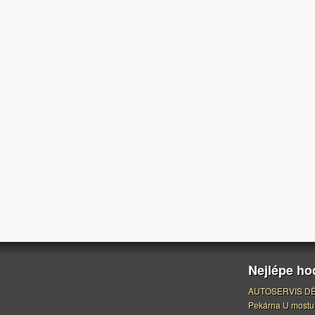
Nejlépe h
AUTOSERVIS DĚ
Pekárna U mostu