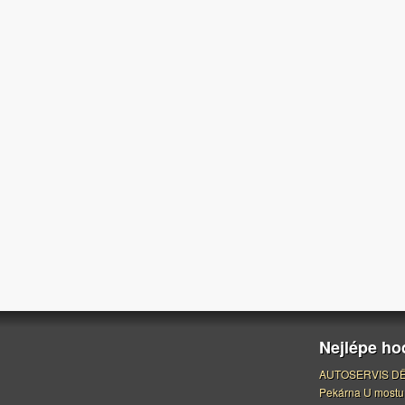
Nejlépe h
AUTOSERVIS DĚ
Pekárna U mostu