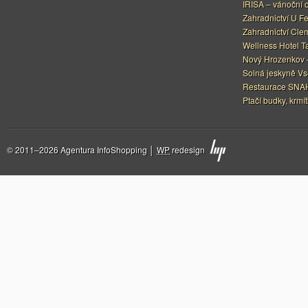
IRISA – vánoční 
Zahradnictví U F
Zahradnictví Cle
Wellness Hotel Ta
Nový Hrozenkov –
Solná jeskyně Vs
Restaurace SNAH
Ptačí budky, krmít
© 2011–2026 Agentura InfoShopping │
WP
redesign