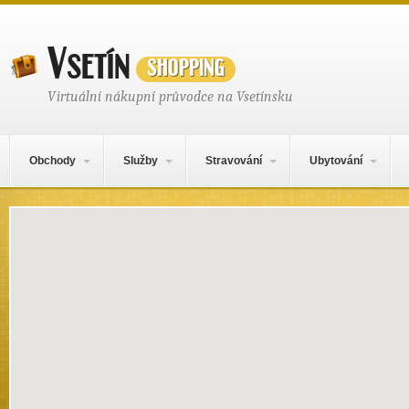
Vsetín
shopping
Virtuální nákupní průvodce na Vsetínsku
Hlavní navigační menu
Přejít k obsahu webu
Obchody
Služby
Stravování
Ubytování
Mapa obsahu