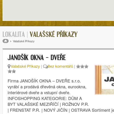
LOKALITA |
VALAŠSKÉ PŘÍKAZY
Drobečková navigace
Valašské Příkazy
JANOŠÍK OKNA – DVEŘE
Valašské Příkazy
|
Bez komentářů
|
Firma JANOŠÍK OKNA – DVEŘE s.r.o.
vyrábí a prodává dřevěná okna, eurookna,
interiérové dveře a vstupní dveře.
INFOSHOPPING KATEGORIE: DŮM A
BYT VALAŠSKÉ MEZIŘÍČÍ | ROŽNOV P.R.
| FRENSTAT P.R. | NOVÝ JIČÍN | OSTRAVA Sortiment je