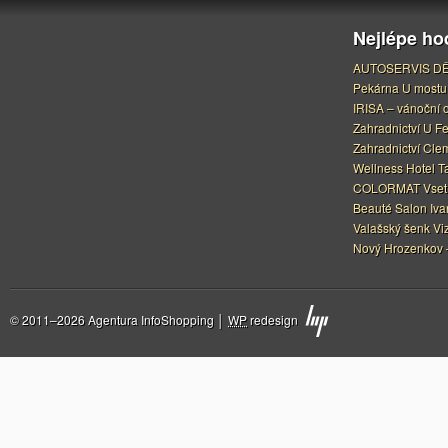
Nejlépe h
AUTOSERVIS DĚ
Pekárna U mostu
IRISA – vánoční 
Zahradnictví U F
Zahradnictví Cle
Wellness Hotel Ta
COLORMAT Vset
Beauté Salon Iv
Valašský šenk Vi
Nový Hrozenkov –
© 2011–2026 Agentura InfoShopping │
WP
redesign