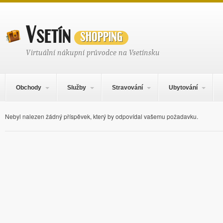
Vsetín
shopping
Virtuální nákupní průvodce na Vsetínsku
Hlavní navigační menu
Přejít k obsahu webu
Obchody
Služby
Stravování
Ubytování
Nebyl nalezen žádný příspěvek, který by odpovídal vašemu požadavku.