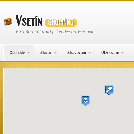
Vsetín
shopping
Virtuální nákupní průvodce na Vsetínsku
Hlavní navigační menu
Přejít k obsahu webu
Obchody
Služby
Stravování
Ubytování
Mapa obsahu