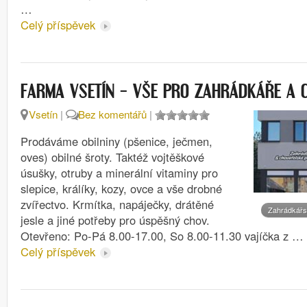
…
Celý příspěvek
FARMA VSETÍN – VŠE PRO ZAHRÁDKÁŘE A 
Vsetín
|
Bez komentářů
|
Prodáváme obilniny (pšenice, ječmen,
oves) obilné šroty. Taktéž vojtěškové
úsušky, otruby a minerální vitaminy pro
slepice, králíky, kozy, ovce a vše drobné
zvířectvo. Krmítka, napáječky, drátěné
Zahrádkářs
jesle a jiné potřeby pro úspěšný chov.
Otevřeno: Po-Pá 8.00-17.00, So 8.00-11.30 vajíčka z …
Celý příspěvek