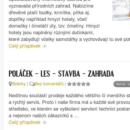
vyznavače přírodních zahrad. Nabízíme
dřevěné ptačí budky, krmítka, pítka aj.
doplňky například hmyzí hotely, včelí
domečky i čmeláčí úly, tzv. čmelíny. Hmyzí
hotely jsou naplněny různými dutinkami,
které zabydlují včelky samotářky a vychovávají tu své p
Celý příspěvek
POLÁČEK – LES – STAVBA – ZAHRADA
Bobrky
|
Bez komentářů
|
Servis - 
Nedílnou součástí prodeje každého většího či menšího str
a rychlý servis. Proto i naše firma má u každé své provo
středisko, ve kterém se vyškolení servisní technici posta
a nejenom našich zákazníků s …
Celý příspěvek