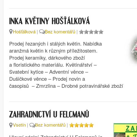
INKA KVĚTINY HOŠŤÁLKOVÁ
Hošťálková
|
Bez komentářů
|
Prodej řezaných i stálých květin. Nabídka
aranžmá květin k různým příležitostem.
Prodej keramiky, dárkového zboží
a floristického materiálu. Květinářství –
Svatební kytice – Adventní věnce –
Dušičkové věnce – Prodej novin a
časopisů – Zmrzlina – Drobné potravinářské zboží
ZAHRADNICTVÍ U FELCMANŮ
Vsetín
|
Bez komentářů
|
Hlavní náplní Zahradnictví U Felcmanů je