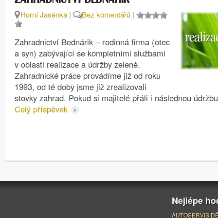
Horní Jasénka
|
Bez komentářů
|
Zahradnictví Bednárik – rodinná firma (otec
a syn) zabývající se kompletními službami
v oblasti realizace a údržby zeleně.
Zahradnické práce provádíme již od roku
1993, od té doby jsme již zrealizovali
stovky zahrad. Pokud si majitelé přáli i následnou údržb
Celý příspěvek
Nejlépe h
AUTOSERVIS DĚ