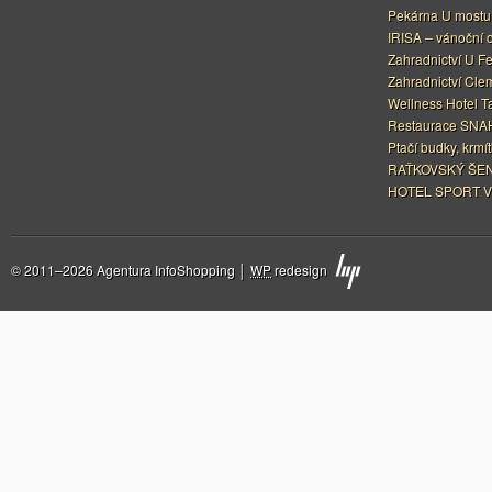
Pekárna U mostu
IRISA – vánoční 
Zahradnictví U F
Zahradnictví Cle
Wellness Hotel Ta
Restaurace SNAH
Ptačí budky, krmít
RAŤKOVSKÝ ŠEN
HOTEL SPORT V
© 2011–2026 Agentura InfoShopping │
WP
redesign