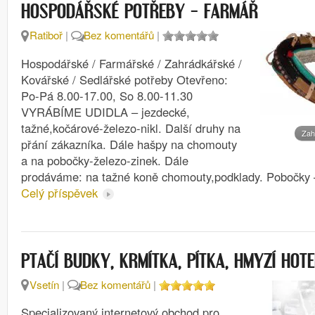
HOSPODÁŘSKÉ POTŘEBY – FARMÁŘ
Ratiboř
|
Bez komentářů
|
Hospodářské / Farmářské / Zahrádkářské /
Kovářské / Sedlářské potřeby Otevřeno:
Po-Pá 8.00-17.00, So 8.00-11.30
VYRÁBÍME UDIDLA – jezdecké,
tažné,kočárové-železo-nikl. Další druhy na
Zah
přání zákazníka. Dále hašpy na chomouty
a na pobočky-železo-zinek. Dále
prodáváme: na tažné koně chomouty,podklady. Pobočky
Celý příspěvek
PTAČÍ BUDKY, KRMÍTKA, PÍTKA, HMYZÍ HOT
Vsetín
|
Bez komentářů
|
Specializovaný internetový obchod pro