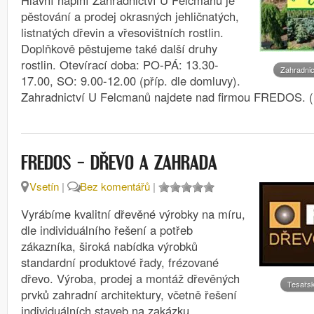
pěstování a prodej okrasných jehličnatých,
listnatých dřevin a vřesovištních rostlin.
Doplňkově pěstujeme také další druhy
rostlin. Otevírací doba: PO-PÁ: 13.30-
Zahradnic
17.00, SO: 9.00-12.00 (příp. dle domluvy).
Zahradnictví U Felcmanů najdete nad firmou FREDOS. 
FREDOS – DŘEVO A ZAHRADA
Vsetín
|
Bez komentářů
|
Vyrábíme kvalitní dřevěné výrobky na míru,
dle individuálního řešení a potřeb
zákazníka, široká nabídka výrobků
standardní produktové řady, frézované
dřevo. Výroba, prodej a montáž dřevěných
Tesařs
prvků zahradní architektury, včetně řešení
individuálních staveb na zakázku,