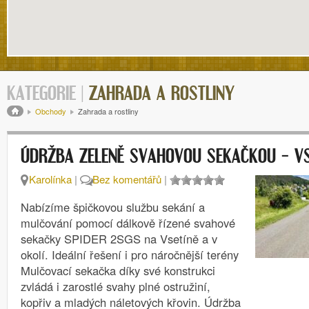
KATEGORIE |
ZAHRADA A ROSTLINY
Drobečková navigace
Obchody
Zahrada a rostliny
ÚDRŽBA ZELENĚ SVAHOVOU SEKAČKOU – VS
Karolínka
|
Bez komentářů
|
Nabízíme špičkovou službu sekání a
mulčování pomocí dálkově řízené svahové
sekačky SPIDER 2SGS na Vsetíně a v
okolí. Ideální řešení i pro náročnější terény
Mulčovací sekačka díky své konstrukci
zvládá i zarostlé svahy plné ostružiní,
kopřiv a mladých náletových křovin. Údržba