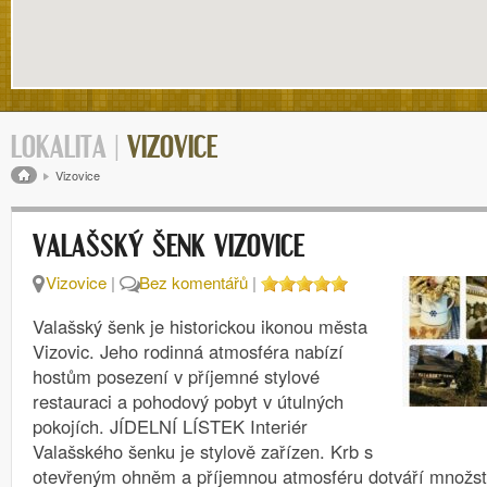
LOKALITA |
VIZOVICE
Drobečková navigace
Vizovice
VALAŠSKÝ ŠENK VIZOVICE
Vizovice
|
Bez komentářů
|
Valašský šenk je historickou ikonou města
Vizovic. Jeho rodinná atmosféra nabízí
hostům posezení v příjemné stylové
restauraci a pohodový pobyt v útulných
pokojích. JÍDELNÍ LÍSTEK Interiér
Valašského šenku je stylově zařízen. Krb s
otevřeným ohněm a příjemnou atmosféru dotváří množs