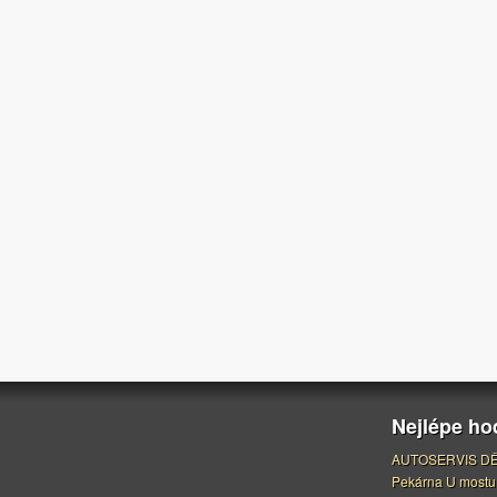
Nejlépe h
AUTOSERVIS DĚ
Pekárna U mostu