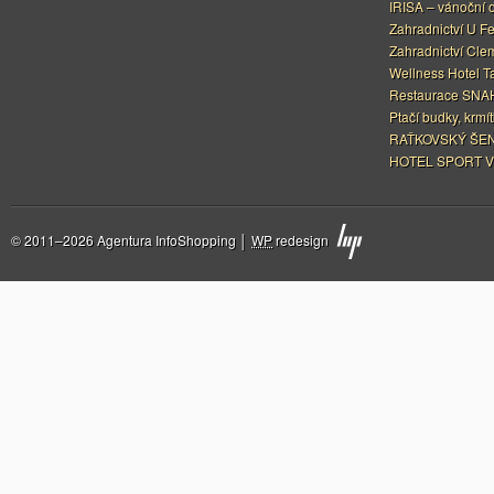
IRISA – vánoční 
Zahradnictví U F
Zahradnictví Cle
Wellness Hotel Ta
Restaurace SNAH
Ptačí budky, krmít
RAŤKOVSKÝ ŠEN
HOTEL SPORT V
© 2011–2026 Agentura InfoShopping │
WP
redesign