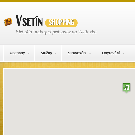
Vsetín
shopping
Virtuální nákupní průvodce na Vsetínsku
Hlavní navigační menu
Přejít k obsahu webu
Obchody
Služby
Stravování
Ubytování
Mapa obsahu