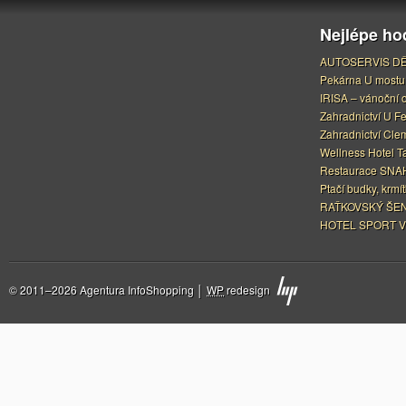
Nejlépe h
AUTOSERVIS DĚ
Pekárna U mostu
IRISA – vánoční 
Zahradnictví U F
Zahradnictví Cle
Wellness Hotel Ta
Restaurace SNAH
Ptačí budky, krmít
RAŤKOVSKÝ ŠEN
HOTEL SPORT V
© 2011–2026 Agentura InfoShopping │
WP
redesign