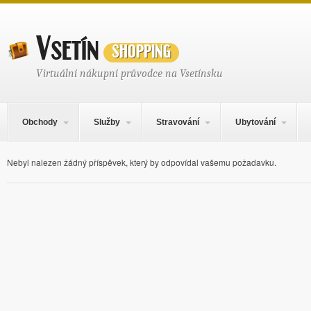
Vsetín
shopping
Virtuální nákupní průvodce na Vsetínsku
Hlavní navigační menu
Přejít k obsahu webu
Obchody
Služby
Stravování
Ubytování
Nebyl nalezen žádný příspěvek, který by odpovídal vašemu požadavku.