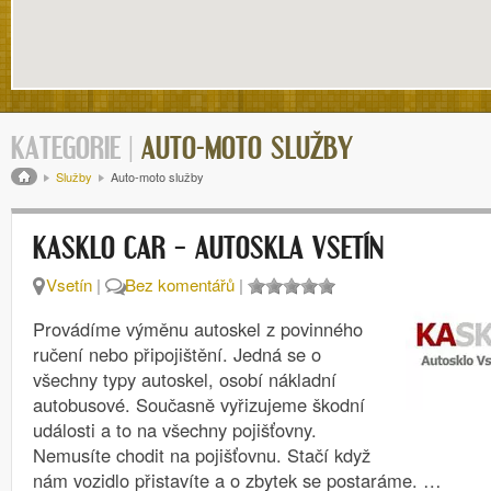
KATEGORIE |
AUTO-MOTO SLUŽBY
Drobečková navigace
Služby
Auto-moto služby
KASKLO CAR – AUTOSKLA VSETÍN
Vsetín
|
Bez komentářů
|
Provádíme výměnu autoskel z povinného
ručení nebo připojištění. Jedná se o
všechny typy autoskel, osobí nákladní
autobusové. Současně vyřizujeme škodní
události a to na všechny pojišťovny.
Nemusíte chodit na pojišťovnu. Stačí když
nám vozidlo přistavíte a o zbytek se postaráme. …