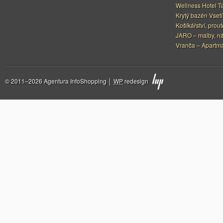
Wellness Hotel Ta
Krytý bazén Vset
Košíkářství, prou
JARO – malby, nástř
Vranča – Apartm
© 2011–2026 Agentura InfoShopping │
WP
redesign