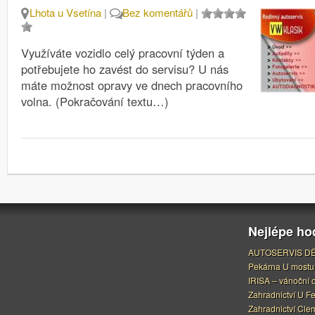
Lhota u Vsetína
|
Bez komentářů
|
Využíváte vozidlo celý pracovní týden a
potřebujete ho zavést do servisu? U nás
máte možnost opravy ve dnech pracovního
volna. (Pokračování textu…)
Nejlépe h
AUTOSERVIS DĚ
Pekárna U mostu
IRISA – vánoční 
Zahradnictví U F
Zahradnictví Cle