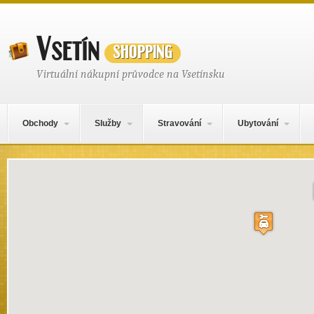
Vsetín
shopping
Virtuální nákupní průvodce na Vsetínsku
Hlavní navigační menu
Přejít k obsahu webu
Obchody
Služby
Stravování
Ubytování
Mapa obsahu