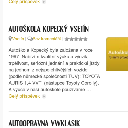
Celý příspěvek
AUTOŠKOLA KOPECKÝ VSETÍN
Vsetín
|
Bez komentářů
|
Autoškola Kopecký byla založena v roce
1997. Nabízím kvalitní výuku a výcvik,
trpělivost, seriózní jednání a praktické jízdy
na jednom z nejspolehlivějších vozidel
(podle německé společnosti TÜV): TOYOTA
AURIS 1,4 VVTi (nástupce Toyoty Corolly).
K výuce v naší autoškole používáme …
Celý příspěvek
AUTOOPRAVNA VWKLASIK