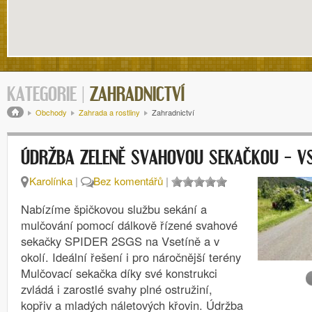
KATEGORIE |
ZAHRADNICTVÍ
Drobečková navigace
Obchody
Zahrada a rostliny
Zahradnictví
ÚDRŽBA ZELENĚ SVAHOVOU SEKAČKOU – VS
Karolínka
|
Bez komentářů
|
Nabízíme špičkovou službu sekání a
mulčování pomocí dálkově řízené svahové
sekačky SPIDER 2SGS na Vsetíně a v
okolí. Ideální řešení i pro náročnější terény
Mulčovací sekačka díky své konstrukci
zvládá i zarostlé svahy plné ostružiní,
kopřiv a mladých náletových křovin. Údržba