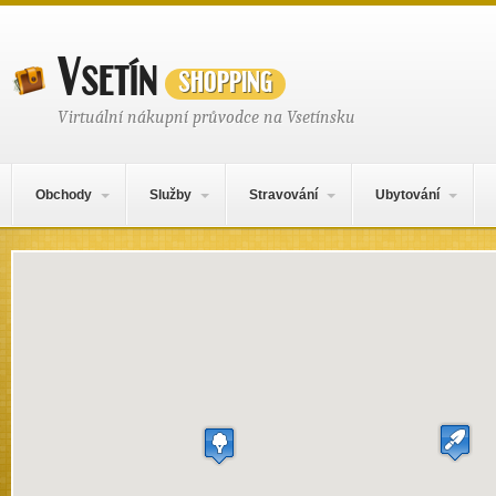
Vsetín
shopping
Virtuální nákupní průvodce na Vsetínsku
Hlavní navigační menu
Přejít k obsahu webu
Obchody
Služby
Stravování
Ubytování
Mapa obsahu