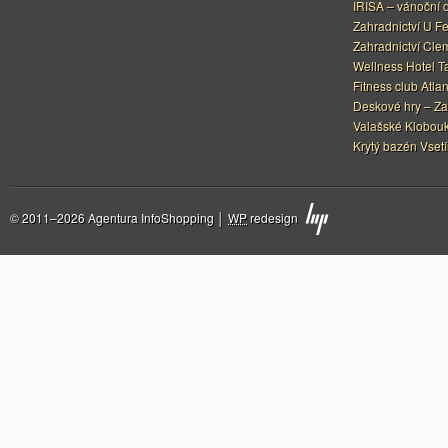
IRISA – vánoční 
Zahradnictví U F
Zahradnictví Cle
Wellness Hotel Ta
Fitness club Atlan
Deskové hry – Za
Valašské Klobouk
Krytý bazén Vset
© 2011–2026 Agentura InfoShopping │
WP
redesign