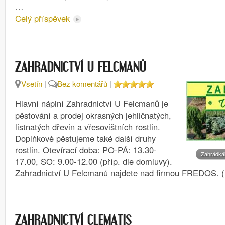
…
Celý příspěvek
ZAHRADNICTVÍ U FELCMANŮ
Vsetín
|
Bez komentářů
|
Hlavní náplní Zahradnictví U Felcmanů je
pěstování a prodej okrasných jehličnatých,
listnatých dřevin a vřesovištních rostlin.
Doplňkově pěstujeme také další druhy
rostlin. Otevírací doba: PO-PÁ: 13.30-
Zahrádká
17.00, SO: 9.00-12.00 (příp. dle domluvy).
Zahradnictví U Felcmanů najdete nad firmou FREDOS. 
ZAHRADNICTVÍ CLEMATIS