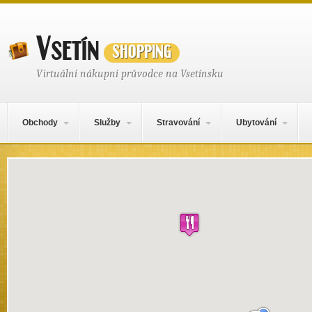
Vsetín
shopping
Virtuální nákupní průvodce na Vsetínsku
Hlavní navigační menu
Přejít k obsahu webu
Obchody
Služby
Stravování
Ubytování
Mapa obsahu