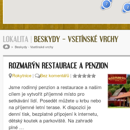
7
2
LOKALITA |
BESKYDY – VSETÍNSKÉ VRCHY
Drobečková navigace
Beskydy - Vsetínské vrchy
ROZMARÝN RESTAURACE A PENZION
Rokytnice
|
Bez komentářů
|
Jsme rodinný penzion a restaurace a našim
cílem je vytvořit příjemné místo pro
setkávání lidí. Posedět můžete u krbu nebo
na příjemné letní terase. K dispozici je
denní tisk, bezplatné připojení k internetu,
dětský koutek a parkoviště. Na zahradě
plné …