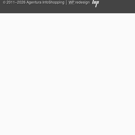
© 2011–2026 Agentura InfoShopping │
WP
redesign