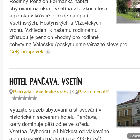
Rodinný Penzion Formanka nabízí
ubytování na okraji Vsetína v blízkosti lesa
a potoka v krásné přírodě na úpatí
Vsetínských, Hostýnských a Vizovických
vrchů. Vzhledem k našemu rodinnému
přístupu je penzion vhodný pro rodinné
pobyty na Valašsku (poskytujeme výrazné slevy pro …
Celý příspěvek
HOTEL PANČAVA, VSETÍN
Beskydy - Vsetínské vrchy
|
Bez komentářů
|
Využijte služeb ubytování a stravování v
historickém secesním hotelu Pančava,
který dominuje pěší zóně ve středu
Vsetína. Výhodou je i blízkost od vlakového
Solári
a autobusového nádraží (cca 400 kroků).