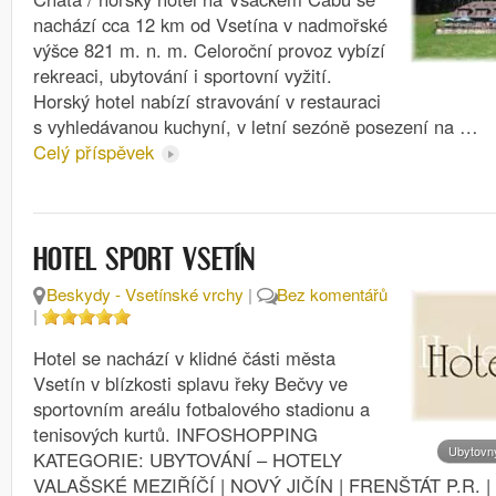
nachází cca 12 km od Vsetína v nadmořské
výšce 821 m. n. m. Celoroční provoz vybízí
rekreaci, ubytování i sportovní vyžití.
Horský hotel nabízí stravování v restauraci
s vyhledávanou kuchyní, v letní sezóně posezení na …
Celý příspěvek
HOTEL SPORT VSETÍN
Beskydy - Vsetínské vrchy
|
Bez komentářů
|
Hotel se nachází v klidné části města
Vsetín v blízkosti splavu řeky Bečvy ve
sportovním areálu fotbalového stadionu a
tenisových kurtů. INFOSHOPPING
Ubytovn
KATEGORIE: UBYTOVÁNÍ – HOTELY
VALAŠSKÉ MEZIŘÍČÍ | NOVÝ JIČÍN | FRENŠTÁT P.R. |