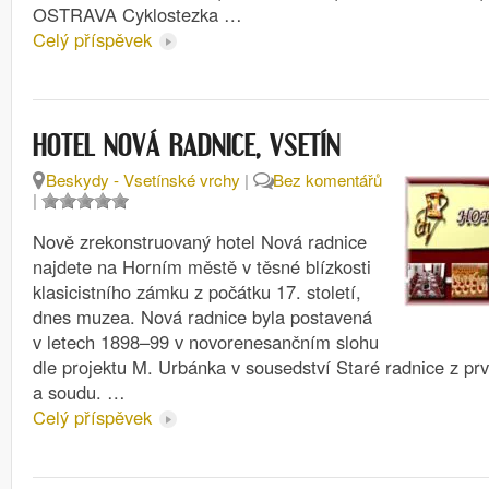
OSTRAVA Cyklostezka …
Celý příspěvek
HOTEL NOVÁ RADNICE, VSETÍN
Beskydy - Vsetínské vrchy
|
Bez komentářů
|
Nově zrekonstruovaný hotel Nová radnice
najdete na Horním městě v těsné blízkosti
klasicistního zámku z počátku 17. století,
dnes muzea. Nová radnice byla postavená
v letech 1898–99 v novorenesančním slohu
dle projektu M. Urbánka v sousedství Staré radnice z prvn
a soudu. …
Celý příspěvek