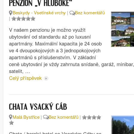
PENZION „V HLUBOKÉ“
Beskydy - Vsetínské vrchy
|
Bez komentářů
|
V našem penzionu je možno využít
ubytování od standardu až po luxusní
apartmány. Maximální kapacita je 24 osob
ve 4 dvoupokojových a 3 jednopokojových
apartmánů s příslušenstvím. V základní
ceně ubytování je vždy zahrnuta snídaně, garáž, minibar, 
satelit, …
Celý příspěvek
CHATA VSACKÝ CÁB
Malá Bystřice
|
Bez komentářů
|
Chata / horský hotel na Vsackém Cábu se