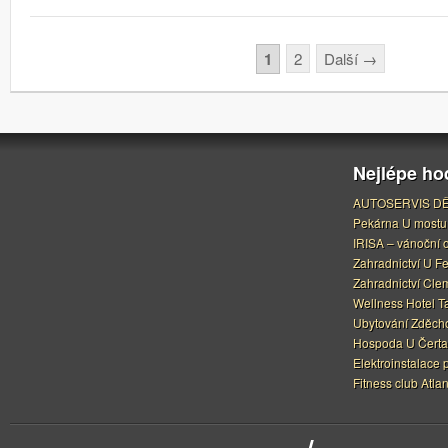
Stránkování
1
2
Další
→
Nejlépe h
AUTOSERVIS DĚ
Pekárna U mostu
IRISA – vánoční 
Zahradnictví U F
Zahradnictví Cle
Wellness Hotel Ta
Ubytování Zděcho
Hospoda U Čerta
Elektroinstalace 
Fitness club Atlan