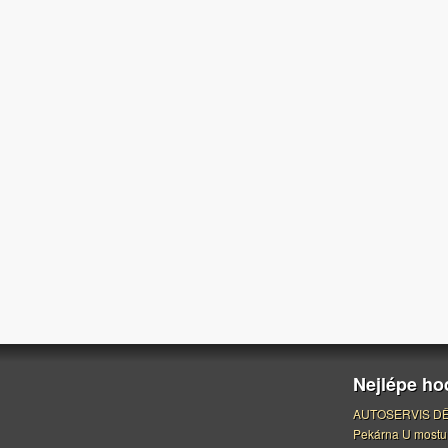
Nejlépe h
AUTOSERVIS DĚ
Pekárna U mostu