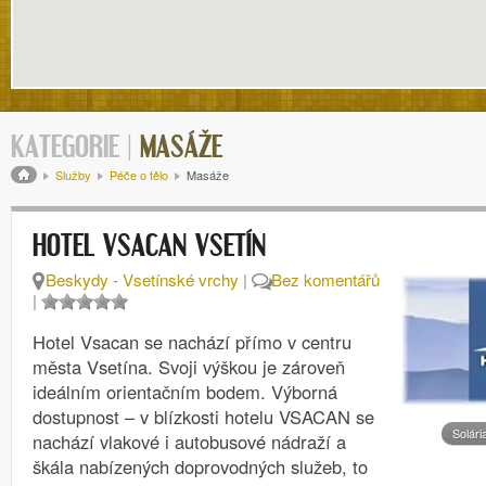
KATEGORIE |
MASÁŽE
Drobečková navigace
Služby
Péče o tělo
Masáže
HOTEL VSACAN VSETÍN
Beskydy - Vsetínské vrchy
|
Bez komentářů
|
Hotel Vsacan se nachází přímo v centru
města Vsetína. Svoji výškou je zároveň
ideálním orientačním bodem. Výborná
dostupnost – v blízkosti hotelu VSACAN se
Solári
nachází vlakové i autobusové nádraží a
škála nabízených doprovodných služeb, to