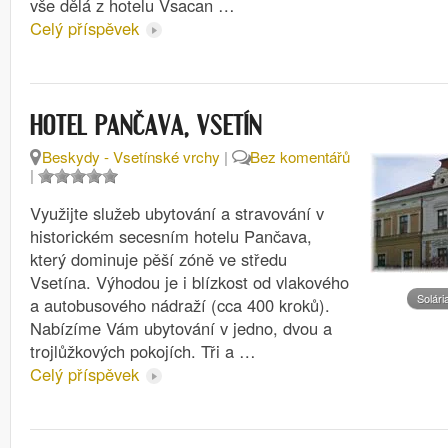
vše dělá z hotelu Vsacan …
Celý příspěvek
HOTEL PANČAVA, VSETÍN
Beskydy - Vsetínské vrchy
|
Bez komentářů
|
Využijte služeb ubytování a stravování v
historickém secesním hotelu Pančava,
který dominuje pěší zóně ve středu
Vsetína. Výhodou je i blízkost od vlakového
Solári
a autobusového nádraží (cca 400 kroků).
Nabízíme Vám ubytování v jedno, dvou a
trojlůžkových pokojích. Tři a …
Celý příspěvek