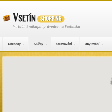
Vsetín
shopping
Virtuální nákupní průvodce na Vsetínsku
Hlavní navigační menu
Přejít k obsahu webu
Obchody
Služby
Stravování
Ubytování
Mapa obsahu