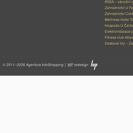
IRISA – vánoční 
Zahradnictví U F
Zahradnictví Cle
Wellness Hotel Ta
Hospoda U Čerta
Elektroinstalace 
Fitness club Atlan
Deskové hry – Za
© 2011–2026 Agentura InfoShopping │
WP
redesign