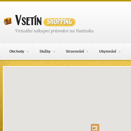
Vsetín
shopping
Virtuální nákupní průvodce na Vsetínsku
Hlavní navigační menu
Přejít k obsahu webu
Obchody
Služby
Stravování
Ubytování
Mapa obsahu