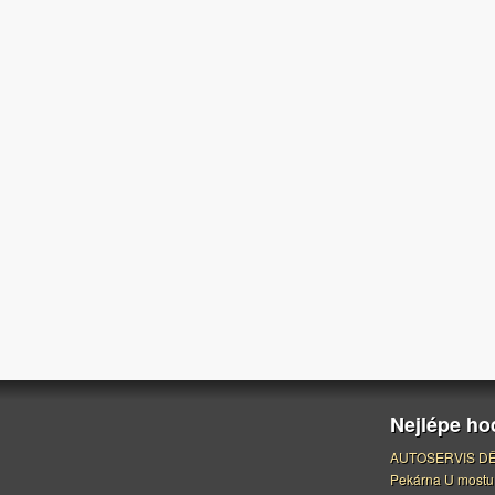
Nejlépe h
AUTOSERVIS DĚ
Pekárna U mostu