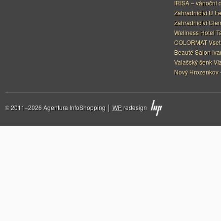
IRISA – vánoční 
Zahradnictví U F
Zahradnictví Cle
Wellness Hotel Ta
COLORMAT Vset
Beauté Salon Iv
Valašský šenk Vi
Nový Hrozenkov –
© 2011–2026 Agentura InfoShopping │
WP
redesign