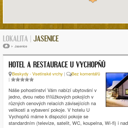
LOKALITA |
JASENICE
Drobečková navigace
Jasenice
HOTEL A RESTAURACE U VYCHOPŇŮ
Beskydy - Vsetínské vrchy
|
Bez komentářů
|
Náše pohostinství Vám nabízí ubytování v
jedno, dvou nebo třílůžkových pokojích v
různých cenových relacích závisejících na
velikosti a vybavení pokoje. V hotelu U
Vychopňů máme k dispozici pokoje se
standardním (televize, satelit, WC, koupelna, Wi-fi) i n