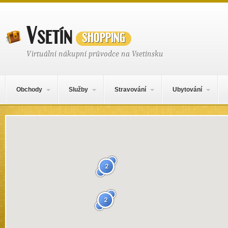
Vsetín
shopping
Virtuální nákupní průvodce na Vsetínsku
Hlavní navigační menu
Přejít k obsahu webu
Obchody
Služby
Stravování
Ubytování
Mapa obsahu
2
2