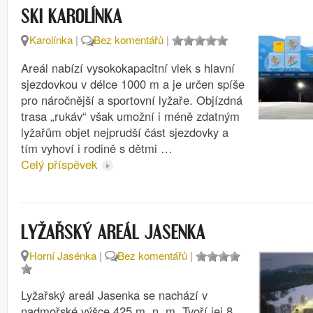
SKI KAROLÍNKA
Karolínka
|
Bez komentářů
|
Areál nabízí vysokokapacitní vlek s hlavní
sjezdovkou v délce 1000 m a je určen spíše
pro náročnější a sportovní lyžaře. Objízdná
trasa „rukáv“ však umožní i méně zdatným
lyžařům objet nejprudší část sjezdovky a
tím vyhoví i rodině s dětmi …
Celý příspěvek
LYŽAŘSKÝ AREÁL JASENKA
Horní Jasénka
|
Bez komentářů
|
Lyžařský areál Jasenka se nachází v
nadmořské výšce 425 m. n. m. Tvoří jej 8