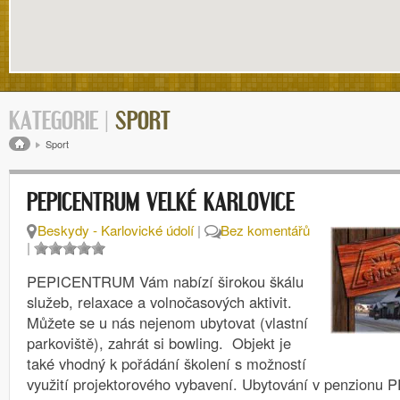
KATEGORIE |
SPORT
Drobečková navigace
Sport
PEPICENTRUM VELKÉ KARLOVICE
Beskydy - Karlovické údolí
|
Bez komentářů
|
PEPICENTRUM Vám nabízí širokou škálu
služeb, relaxace a volnočasových aktivit.
Můžete se u nás nejenom ubytovat (vlastní
parkoviště), zahrát si bowling. Objekt je
také vhodný k pořádání školení s možností
využití projektorového vybavení. Ubytování v penzion