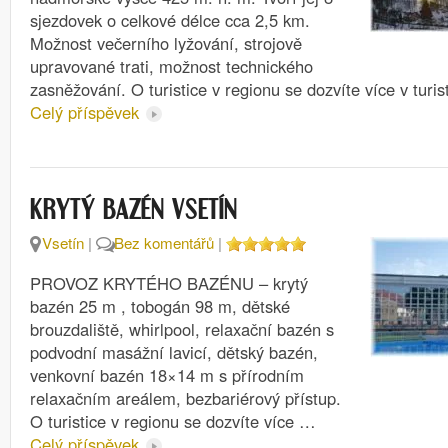
sjezdovek o celkové délce cca 2,5 km.
Možnost večerního lyžování, strojově
upravované trati, možnost technického
zasněžování. O turistice v regionu se dozvíte více v tur
Celý příspěvek
KRYTÝ BAZÉN VSETÍN
Vsetín
|
Bez komentářů
|
PROVOZ KRYTÉHO BAZÉNU – krytý
bazén 25 m , tobogán 98 m, dětské
brouzdaliště, whirlpool, relaxační bazén s
podvodní masážní lavicí, dětský bazén,
venkovní bazén 18×14 m s přírodním
relaxačním areálem, bezbariérový přístup.
O turistice v regionu se dozvíte více …
Celý příspěvek