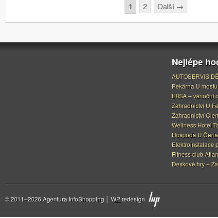
Stránkování
1
2
Další
→
Nejlépe h
AUTOSERVIS DĚ
Pekárna U mostu
IRISA – vánoční 
Zahradnictví U F
Zahradnictví Cle
Wellness Hotel Ta
Hospoda U Čerta
Elektroinstalace 
Fitness club Atlan
Deskové hry – Za
© 2011–2026 Agentura InfoShopping │
WP
redesign