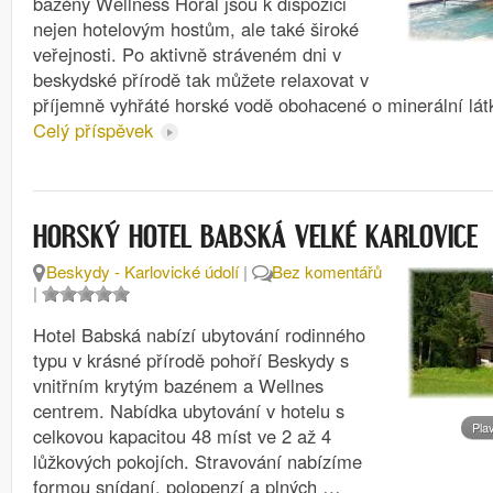
bazény Wellness Horal jsou k dispozici
nejen hotelovým hostům, ale také široké
veřejnosti. Po aktivně stráveném dni v
beskydské přírodě tak můžete relaxovat v
příjemně vyhřáté horské vodě obohacené o minerální lát
Celý příspěvek
HORSKÝ HOTEL BABSKÁ VELKÉ KARLOVICE
Beskydy - Karlovické údolí
|
Bez komentářů
|
Hotel Babská nabízí ubytování rodinného
typu v krásné přírodě pohoří Beskydy s
vnitřním krytým bazénem a Wellnes
centrem. Nabídka ubytování v hotelu s
Pla
celkovou kapacitou 48 míst ve 2 až 4
lůžkových pokojích. Stravování nabízíme
formou snídaní, polopenzí a plných …