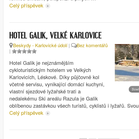
Celý příspěvek
HOTEL GALIK, VELKÉ KARLOVICE
Beskydy - Karlovické údolí
|
Bez komentářů
|
Hotel Galik je nejznámějším
cykloturistickým hotelem ve Velkých
Karlovicích, Léskové. Díky půjčovně kol
včetně servisu, vynikající domácí kuchyni,
Bowl
vlastní sjezdové lyžařské trati a
nedalekému Ski areálu Razula je Galik
oblíbenou zastávkou všech turistů, cyklistů i lyžařů. Svo
Celý příspěvek