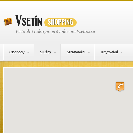
Vsetín
shopping
Virtuální nákupní průvodce na Vsetínsku
Hlavní navigační menu
Přejít k obsahu webu
Obchody
Služby
Stravování
Ubytování
Mapa obsahu