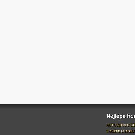
Nejlépe h
AUTOSERVIS DĚ
Pekárna U mostu