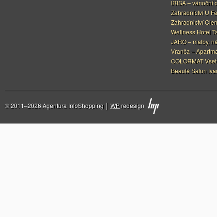
IRISA – vánoční 
Zahradnictví U F
Zahradnictví Cle
Wellness Hotel Ta
JARO – malby, nástř
Vranča – Apartm
COLORMAT Vset
Beauté Salon Iv
© 2011–2026 Agentura InfoShopping │
WP
redesign