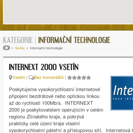
KATEGORIE |
INFORMAČNÍ TECHNOLOGIE
Drobečková navigace
Služby
Informační technologie
INTERNEXT 2000 VSETÍN
Vsetín
|
Bez komentářů
|
Poskytujeme vysokorychlostní internetové
připojení bezdrátově nebo optickou linkou
až do rychlosti 100Mb/s. INTERNEXT
2000 je poskytovatelem operujícím v celém
regionu Zlínského kraje, a pokrývá
prakticky celé úzení kraje vlastní
vysokorychlostní páteřní a přístupovou sítí. Internetová t