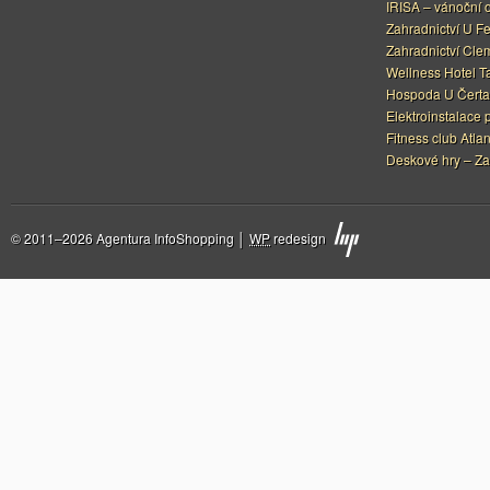
IRISA – vánoční 
Zahradnictví U F
Zahradnictví Cle
Wellness Hotel Ta
Hospoda U Čerta
Elektroinstalace 
Fitness club Atlan
Deskové hry – Za
© 2011–2026 Agentura InfoShopping │
WP
redesign