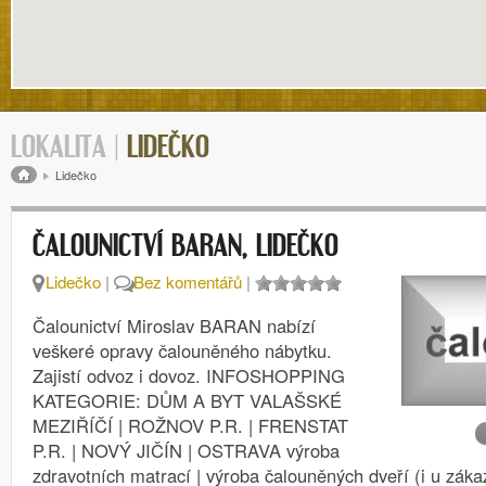
LOKALITA |
LIDEČKO
Drobečková navigace
Lidečko
ČALOUNICTVÍ BARAN, LIDEČKO
Lidečko
|
Bez komentářů
|
Čalounictví Miroslav BARAN nabízí
veškeré opravy čalouněného nábytku.
Zajistí odvoz i dovoz. INFOSHOPPING
KATEGORIE: DŮM A BYT VALAŠSKÉ
MEZIŘÍČÍ | ROŽNOV P.R. | FRENSTAT
P.R. | NOVÝ JIČÍN | OSTRAVA výroba
zdravotních matrací | výroba čalouněných dveří (i u zák