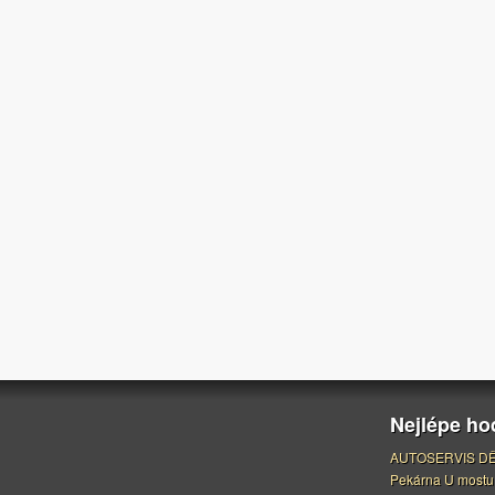
Nejlépe h
AUTOSERVIS DĚ
Pekárna U mostu