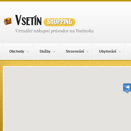
Vsetín
shopping
Virtuální nákupní průvodce na Vsetínsku
Hlavní navigační menu
Přejít k obsahu webu
Obchody
Služby
Stravování
Ubytování
Mapa obsahu