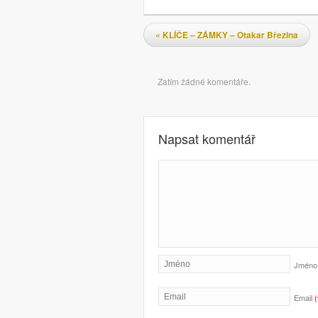
Navigace pro příspěvky
«
KLÍČE – ZÁMKY – Otakar Březina
Komentáře
Zatím žádné komentáře.
Napsat komentář
Jmén
Email