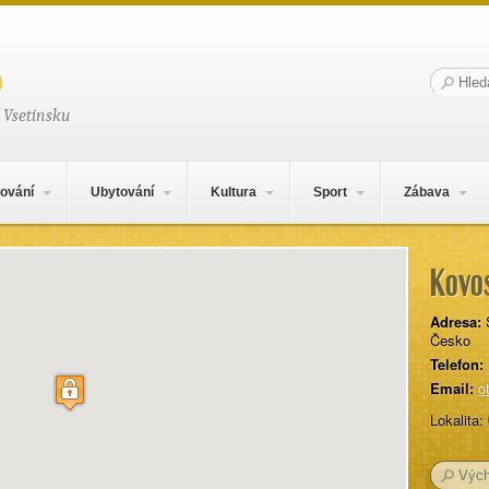
Hledat:
 Vsetínsku
ování
Ubytování
Kultura
Sport
Zábava
Kovos
Adresa:
Česko
Telefon:
Email:
o
Lokalita: