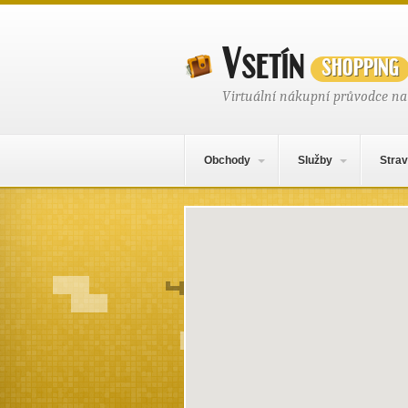
Vsetín
shopping
Virtuální nákupní průvodce na
Hlavní navigační menu
Přejít k obsahu webu
Obchody
Služby
Strav
Místo