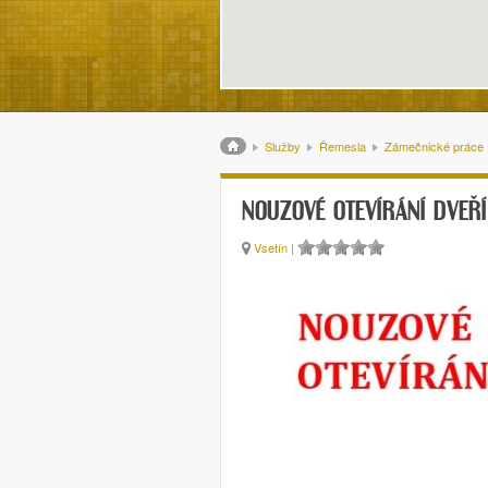
Drobečková navigace
Služby
Řemesla
Zámečnické práce
NOUZOVÉ OTEVÍRÁNÍ DVEŘÍ
Vsetín
|