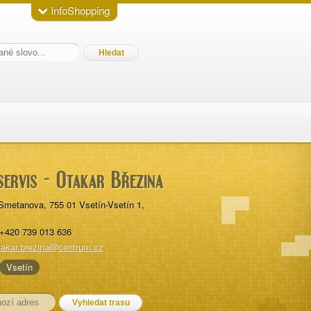
InfoShopping
ervis - Otakar Březina
Smetanova
,
755 01
Vsetín-Vsetín 1
,
+420 739 013 636
takar.brezina@centrum.cz
Vsetín