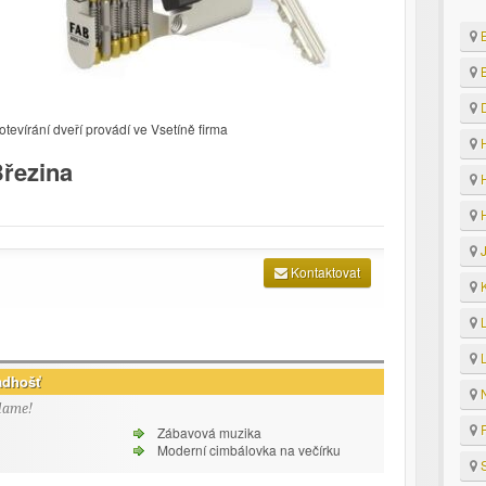
B
B
D
evírání dveří provádí ve Vsetíně firma
H
Březina
H
H
J
Kontaktovat
K
L
L
adhošť
N
lame!
R
Zábavová muzika
Moderní cimbálovka na večírku
S