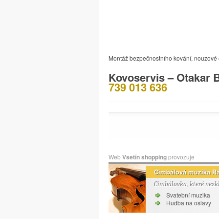
Montáž bezpečnostního kování, nouzové ot
Kovoservis – Otakar 
739 013 636
Web
Vsetín shopping
provozuje
Cimbálová muzika R
Cimbálovka, které nezk
Svatební muzika
Hudba na oslavy