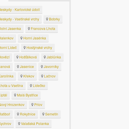
eskydy - Karlovické údolí
eskydy - Vsetínské vrchy
Bobrky
olní Jasenka
Francova Lhota
alenkov
Horní Jasénka
orní Lideč
Hostýnské vrchy
ovězí
Hošťálková
Jablůnka
anová
Jasenice
Javorníky
arolínka
Křekov
Lačnov
hota u Vsetína
Lidečko
iptál
Malá Bystřice
ový Hrozenkov
Prlov
atiboř
Rokytnice
Semetín
ychrov
Valašská Polanka