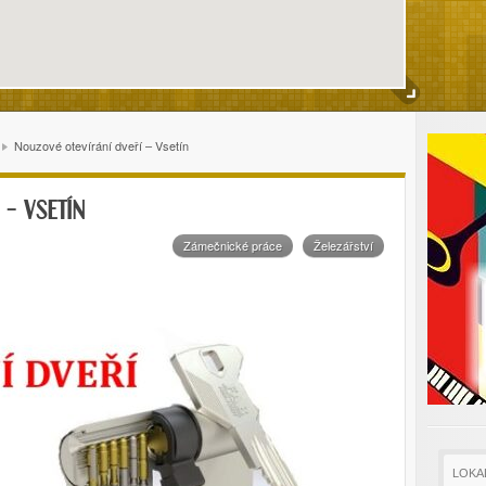
Nouzové otevírání dveří – Vsetín
 – VSETÍN
Zámečnické práce
Železářství
LOKA