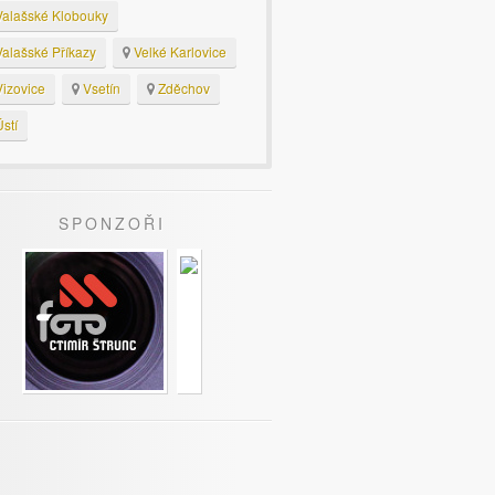
alašské Klobouky
alašské Příkazy
Velké Karlovice
izovice
Vsetín
Zděchov
stí
SPONZOŘI