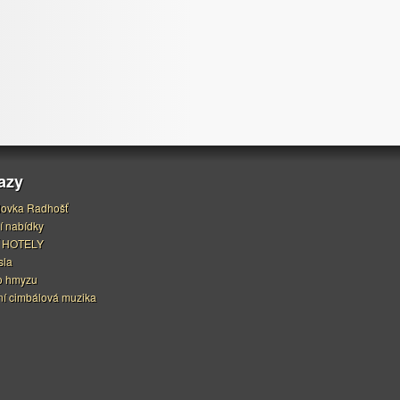
azy
ovka Radhošť
í nabídky
 HOTELY
sla
o hmyzu
í cimbálová muzika