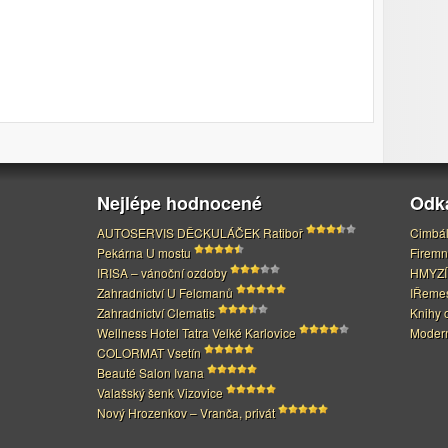
Nejlépe hodnocené
Odk
AUTOSERVIS DĚCKULÁČEK Ratiboř
Cimbál
Pekárna U mostu
Firemn
IRISA – vánoční ozdoby
HMYZÍ
Zahradnictví U Felcmanů
IŘeme
Zahradnictví Clematis
Knihy 
Wellness Hotel Tatra Velké Karlovice
Modern
COLORMAT Vsetín
Beauté Salon Ivana
Valašský šenk Vizovice
Nový Hrozenkov – Vranča, privát