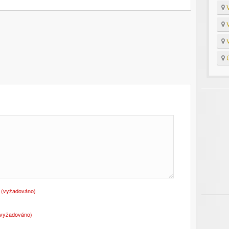
V
V
V
Ú
o
(vyžadováno)
(vyžadováno)