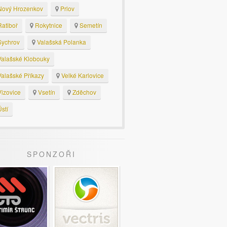
ový Hrozenkov
Prlov
atiboř
Rokytnice
Semetín
ychrov
Valašská Polanka
alašské Klobouky
alašské Příkazy
Velké Karlovice
izovice
Vsetín
Zděchov
stí
SPONZOŘI