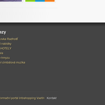
azy
ovka Radhošť
í nabídky
 HOTELY
sla
o hmyzu
í cimbálová muzika
ormační portál Infoshopping Vsetín
Kontakt