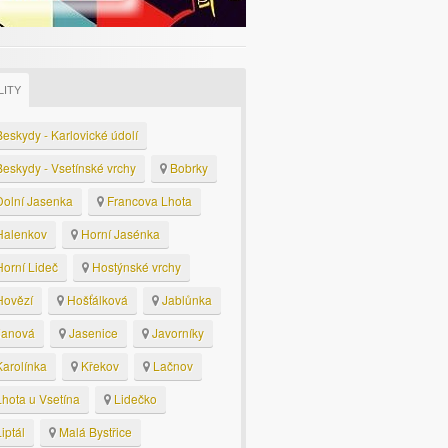
LITY
eskydy - Karlovické údolí
eskydy - Vsetínské vrchy
Bobrky
olní Jasenka
Francova Lhota
alenkov
Horní Jasénka
orní Lideč
Hostýnské vrchy
ovězí
Hošťálková
Jablůnka
anová
Jasenice
Javorníky
arolínka
Křekov
Lačnov
hota u Vsetína
Lidečko
iptál
Malá Bystřice