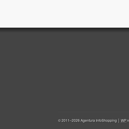
© 2011–2026 Agentura InfoShopping │
WP
r