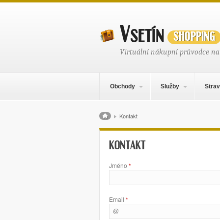
Vsetín
shopping
Virtuální nákupní průvodce na
Hlavní navigační menu
Přejít k obsahu webu
Obchody
Služby
Strav
Drobečková navigace
Kontakt
KONTAKT
Jméno
*
Email
*