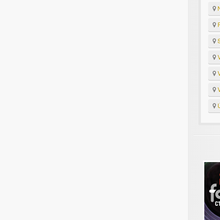
N
R
S
V
V
V
Ú