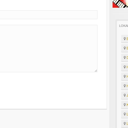
LOKA
B
B
D
H
H
H
J
K
L
L