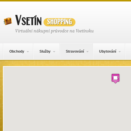
Vsetín
shopping
Virtuální nákupní průvodce na Vsetínsku
Hlavní navigační menu
Přejít k obsahu webu
Obchody
Služby
Stravování
Ubytování
Mapa obsahu