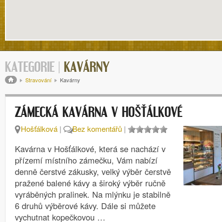
KATEGORIE |
KAVÁRNY
Drobečková navigace
Stravování
Kavárny
ZÁMECKÁ KAVÁRNA V HOŠŤÁLKOVÉ
Hošťálková
|
Bez komentářů
|
Kavárna v Hošťálkové, která se nachází v
přízemí místního zámečku, Vám nabízí
denně čerstvé zákusky, velký výběr čerstvě
pražené balené kávy a široký výběr ručně
vyráběných pralinek. Na mlýnku je stabilně
6 druhů výběrové kávy. Dále si můžete
vychutnat kopečkovou …