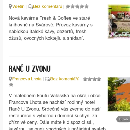
Vsetín
|
Bez komentářů
|
Nová kavárna Fresh & Coffee ve staré
knihovně na Svárově. Provoz kavárny s
nabídkou italské kávy, dezertů, fresh
džusů, ovocných koktejlu a snídaní.
RANČ U ZVONU
Francova Lhota
|
Bez komentářů
|
V malebném koutu Valašska na okraji obce
Francova Lhota se nachází rodinný hotel
Ranč U Zvonu. Srdečně vás zveme do naší
restaurace s výbornou domácí kuchyní za
Hotely
příznivé ceny. Dále máte k dispozici sál,
kavárnu, salonek vhodných k pořádání svateb, …