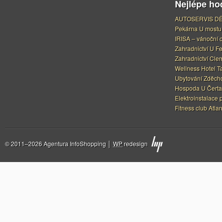
Nejlépe h
AUTOSERVIS DĚ
Pekárna U mostu
IRISA – vánoční 
Zahradnictví U F
Zahradnictví Cle
Wellness Hotel Ta
Ubytování Zděcho
Hospoda U Čerta
Elektroinstalace 
Fitness club Atlan
© 2011–2026 Agentura InfoShopping │
WP
redesign