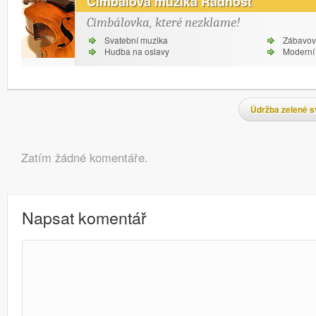
Cimbálová muzika Radhošť
Cimbálovka, které nezklame!
Svatební muzika
Zábavov
Hudba na oslavy
Moderní 
Navigace pro příspěvky
Údržba zeleně 
Komentáře
Zatím žádné komentáře.
Napsat komentář