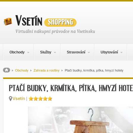
Vsetín
shopping
Virtuální nákupní průvodce na Vsetínsku
Hlavní navigační menu
Přejít k obsahu webu
Obchody
Služby
Stravování
Ubytování
Drobečková navigace
Obchody
Zahrada a rostliny
Ptačí budky, krmítka, pítka, hmyzí hotely
PTAČÍ BUDKY, KRMÍTKA, PÍTKA, HMYZÍ HOT
Vsetín
|