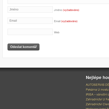
Jméno
(vyžadováno)
Email
(vyžadováno)
Web
Nejlépe h
AUTOSERVIS DĚ
Pekárna U mostu
IRISA – vánoční 
Zahradnictví U F
Zahradnictví Cle
Wellness Hotel Ta