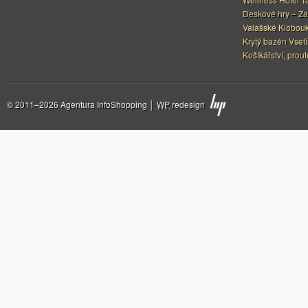
Deskové hry – Za
Valašské Klobouk
Krytý bazén Vset
Košíkářství, prou
© 2011–2026 Agentura InfoShopping │
WP
redesign