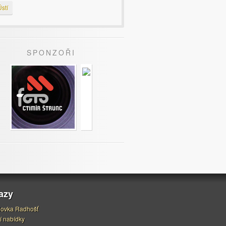
stí
SPONZOŘI
azy
ovka Radhošť
í nabídky