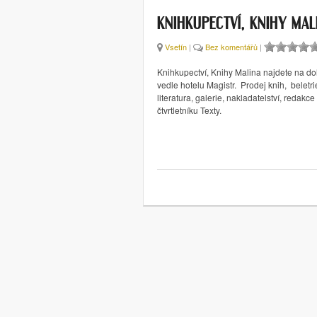
KNIHKUPECTVÍ, KNIHY MAL
Vsetín
|
Bez komentářů
|
Knihkupectví, Knihy Malina najdete na d
vedle hotelu Magistr. Prodej knih, beletr
literatura, galerie, nakladatelství, redakce 
čtvrtletníku Texty.