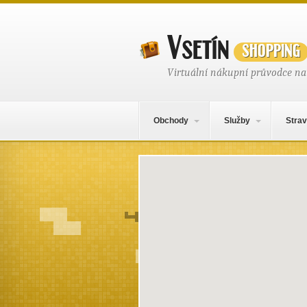
Vsetín
shopping
Virtuální nákupní průvodce na
Hlavní navigační menu
Přejít k obsahu webu
Obchody
Služby
Strav
Mapa obsahu