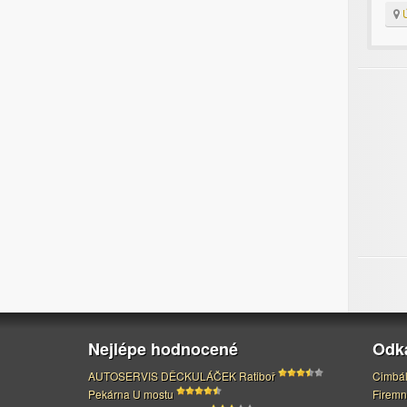
Ú
Nejlépe hodnocené
Odk
AUTOSERVIS DĚCKULÁČEK Ratiboř
Cimbál
Pekárna U mostu
Firemn