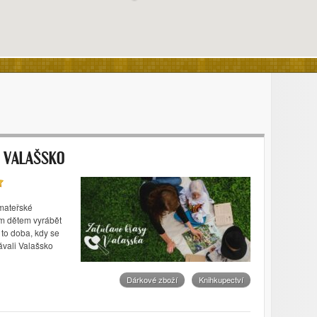
 VALAŠSKO
mateřské
ým dětem vyrábět
 to doba, kdy se
ávali Valašsko
Dárkové zboží
Knihkupectví