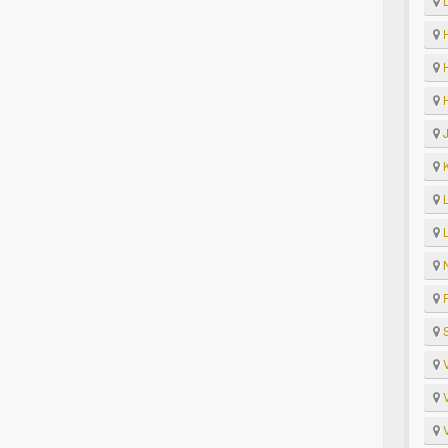
D
H
H
H
J
K
L
L
N
R
S
V
V
V