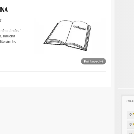
INA
olním náměstí
ie, naučná
literárního
Knihkupectví
LOKA
B
B