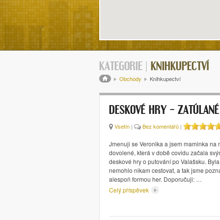
KATEGORIE |
KNIHKUPECTVÍ
Drobečková navigace
Obchody
Knihkupectví
DESKOVÉ HRY – ZATÚLANÉ
Vsetín
|
Bez komentářů
|
Jmenuji se Veronika a jsem maminka na 
dovolené, která v době covidu začala sv
deskové hry o putování po Valašsku. Byla
nemohlo nikam cestovat, a tak jsme pozn
alespoň formou her. Doporučuji: …
Celý příspěvek