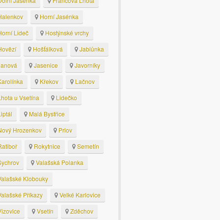
olní Jasenka
Francova Lhota
alenkov
Horní Jasénka
orní Lideč
Hostýnské vrchy
ovězí
Hošťálková
Jablůnka
anová
Jasenice
Javorníky
arolínka
Křekov
Lačnov
hota u Vsetína
Lidečko
iptál
Malá Bystřice
ový Hrozenkov
Prlov
atiboř
Rokytnice
Semetín
ychrov
Valašská Polanka
alašské Klobouky
alašské Příkazy
Velké Karlovice
izovice
Vsetín
Zděchov