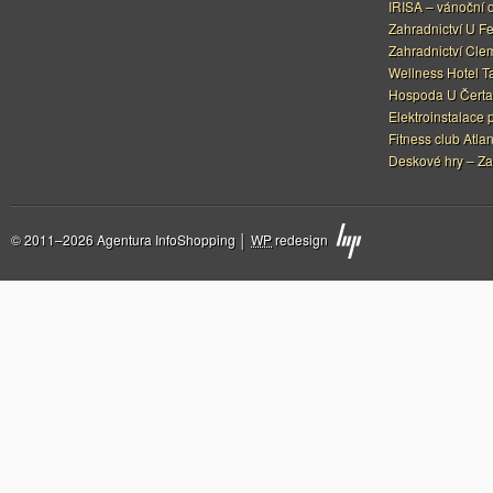
IRISA – vánoční 
Zahradnictví U F
Zahradnictví Cle
Wellness Hotel Ta
Hospoda U Čerta
Elektroinstalace 
Fitness club Atlan
Deskové hry – Za
© 2011–2026 Agentura InfoShopping │
WP
redesign