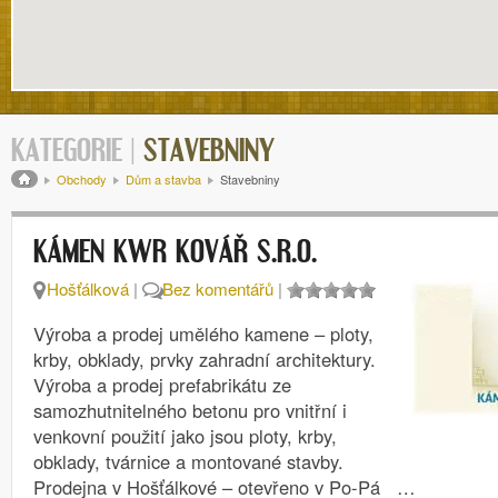
KATEGORIE |
STAVEBNINY
Drobečková navigace
Obchody
Dům a stavba
Stavebniny
KÁMEN KWR KOVÁŘ S.R.O.
Hošťálková
|
Bez komentářů
|
Výroba a prodej umělého kamene – ploty,
krby, obklady, prvky zahradní architektury.
Výroba a prodej prefabrikátu ze
samozhutnitelného betonu pro vnitřní i
venkovní použití jako jsou ploty, krby,
obklady, tvárnice a montované stavby.
Prodejna v Hošťálkové – otevřeno v Po-Pá …