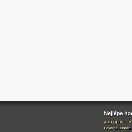
Nejlépe h
AUTOSERVIS DĚ
Pekárna U mostu