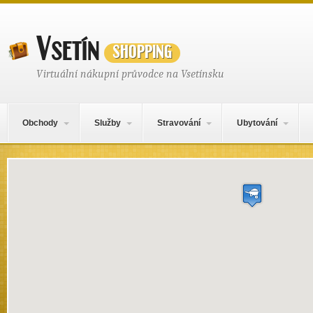
Vsetín
shopping
Virtuální nákupní průvodce na Vsetínsku
Hlavní navigační menu
Přejít k obsahu webu
Obchody
Služby
Stravování
Ubytování
Mapa obsahu