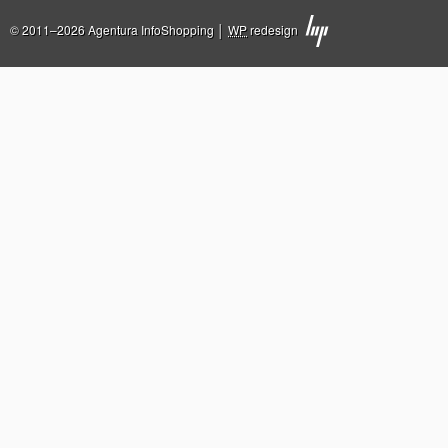
© 2011–2026 Agentura InfoShopping │
WP
redesign