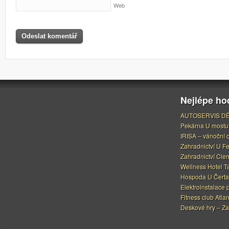
Web
Nejlépe h
AUTOSERVIS DĚ
Pekárna U mostu
IRISA – vánoční 
Zahradnictví U F
Zahradnictví Cle
Wellness Hotel Ta
Hospoda U Čerta
Elektroinstalace 
Fitness club Atlan
Deskové hry – Za