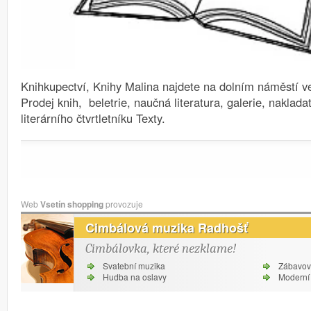
Knihkupectví, Knihy Malina najdete na dolním náměstí ve
Prodej knih, beletrie, naučná literatura, galerie, naklada
literárního čtvrtletníku Texty.
Web
Vsetín shopping
provozuje
Cimbálová muzika Radhošť
Cimbálovka, které nezklame!
Svatební muzika
Zábavov
Hudba na oslavy
Moderní 