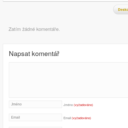
Navigace pro příspěvky
Desko
Komentáře
Zatím žádné komentáře.
Napsat komentář
Jméno
(vyžadováno)
Email
(vyžadováno)