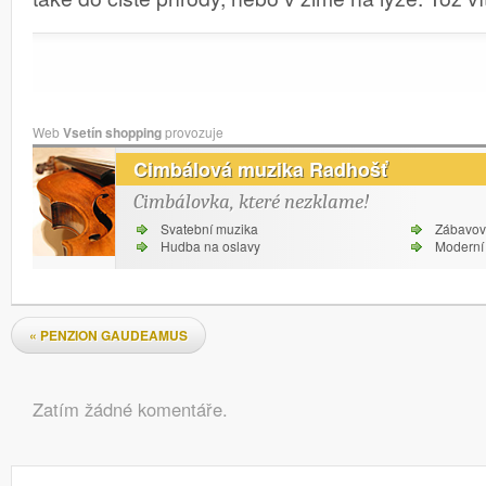
Web
Vsetín shopping
provozuje
Cimbálová muzika Radhošť
Cimbálovka, které nezklame!
Svatební muzika
Zábavov
Hudba na oslavy
Moderní 
Navigace pro příspěvky
«
PENZION GAUDEAMUS
Komentáře
Zatím žádné komentáře.