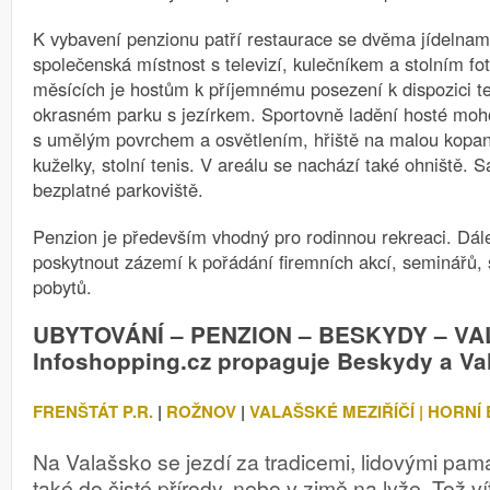
K vybavení penzionu patří restaurace se dvěma jídelnam
společenská místnost s televizí, kulečníkem a stolním fo
měsících je hostům k příjemnému posezení k dispozici t
okrasném parku s jezírkem. Sportovně ladění hosté moho
s umělým povrchem a osvětlením, hřiště na malou kopano
kuželky, stolní tenis. V areálu se nachází také ohniště. 
bezplatné parkoviště.
Penzion je především vhodný pro rodinnou rekreaci. Dál
poskytnout zázemí k pořádání firemních akcí, seminářů, š
pobytů.
UBYTOVÁNÍ – PENZION – BESKYDY – V
Infoshopping.cz propaguje Beskydy a Va
FRENŠTÁT P.R.
|
ROŽNOV
|
VALAŠSKÉ MEZIŘÍČÍ |
HORNÍ
Na Valašsko se jezdí za tradicemi, lidovými památ
také do čisté přírody, nebo v zimě na lyže. Tož ví