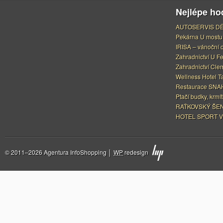
Nejlépe h
AUTOSERVIS DĚ
Pekárna U mostu
IRISA – vánoční 
Zahradnictví U F
Zahradnictví Cle
Wellness Hotel Ta
Restaurace SNAH
Ptačí budky, krmít
RAŤKOVSKÝ ŠEN
HOTEL SPORT V
© 2011–2026 Agentura InfoShopping │
WP
redesign