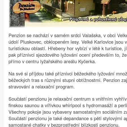
Penzion se nachází v samém srdci Valašska, v obci Velk
údolí Pluskovec, obklopeném lesy.
Velké Karlovice jsou 
turistickou oblastí. Hřebeny hor vybízí v létě k turistice, 
pak příznivci sjezdového lyžování ocení především to, ž
přímo v centru lyžařského areálu Kyčerka.
Na své si příjdou také příznivci běžeckého lyžování mn
běžeckých tras s různými stupni obtížnostmi. Penzion zaj
stravování a relaxační program.
Součástí penzionu je relaxační centrum s vnitřním vyhř
finskou saunou a vířivkou whirlpool s hydromasáží a perl
Všechny pokoje jsou vybaveny samostatným sociálním zař
Součástí penzionu je také depandance s pěti stylovými a
samostané chatky v bezprostřední blízkosti penzionu.