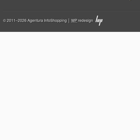
© 2011–2026 Agentura InfoShopping │
WP
redesign