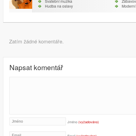
Svatební muzika
Zábavov
Hudba na oslavy
Moderní 
Navigace pro příspěvky
Komentáře
Zatím žádné komentáře.
Napsat komentář
Jméno
(vyžadováno)
Email
(vyžadováno)