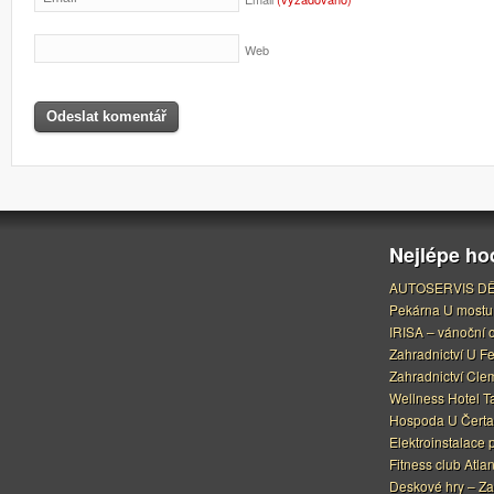
Web
Nejlépe h
AUTOSERVIS DĚ
Pekárna U mostu
IRISA – vánoční 
Zahradnictví U F
Zahradnictví Cle
Wellness Hotel Ta
Hospoda U Čerta
Elektroinstalace 
Fitness club Atlan
Deskové hry – Za