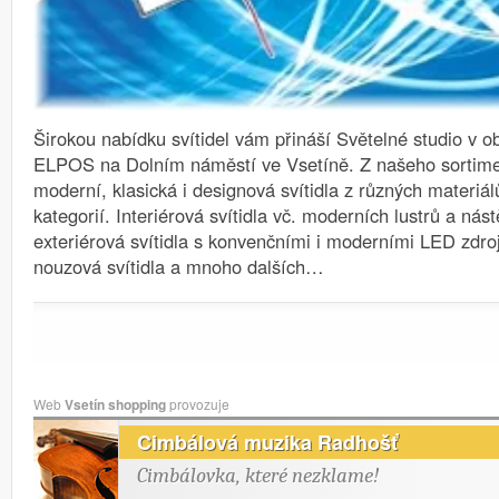
Širokou nabídku svítidel vám přináší Světelné studio v
ELPOS na Dolním náměstí ve Vsetíně.
Z našeho sortime
moderní, klasická i designová svítidla z různých materiá
kategorií. Interiérová svítidla vč. moderních lustrů a nást
exteriérová svítidla s konvenčními i moderními LED zdroj
nouzová svítidla a mnoho dalších…
Web
Vsetín shopping
provozuje
Cimbálová muzika Radhošť
Cimbálovka, které nezklame!